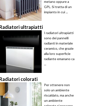
metano oppure a
GPL. Si tratta di un
impianto in cui ...
Radiatori ultrapiatti
I radiatori ultrapiatti
sono dei pannelli
radianti in materiale
ceramico, che grazie
alla loro superficie
radiante emanano ca
...
Radiatori colorati
Per ottenere non
solo un ambiente
riscaldato, ma anche
un ambiente
colorato si possono