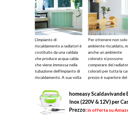
L'impianto di
Per ottenere non solo
riscaldamento a radiatori è
ambiente riscaldato, 
costituito da una caldaia
anche un ambiente
che produce acqua calda
colorato si possono
che viene immessa nella
comperare dei radiator
tubazione dell'impianto di
colorati per tutta la cas
riscaldamento. A sua volta
prezzo è superiore del
la caldaia viene alimentata
40% rispetto ai radiato
da...
bianc...
homeasy Scaldavivande El
Inox (220V & 12V) per C
Prezzo:
in offerta su Amazo