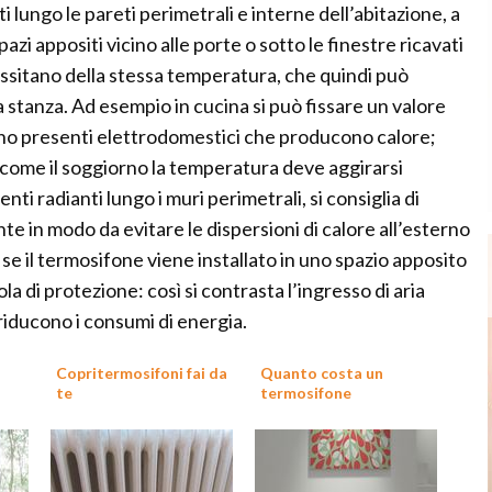
 lungo le pareti perimetrali e interne dell’abitazione, a
pazi appositi vicino alle porte o sotto le finestre ricavati
essitano della stessa temperatura, che quindi può
a stanza. Ad esempio in cucina si può fissare un valore
 sono presenti elettrodomestici che producono calore;
a come il soggiorno la temperatura deve aggirarsi
ti radianti lungo i muri perimetrali, si consiglia di
e in modo da evitare le dispersioni di calore all’esterno
 se il termosifone viene installato in uno spazio apposito
la di protezione: così si contrasta l’ingresso di aria
i riducono i consumi di energia.
Copritermosifoni fai da
Quanto costa un
te
termosifone