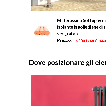
Materassino Sottopavi
isolante in polietilene d
serigrafato
Prezzo:
in offerta su Amazo
Dove posizionare gli ele