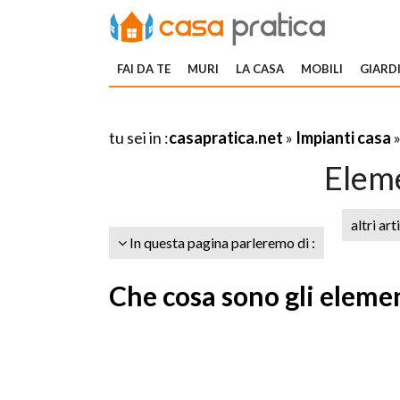
FAI DA TE
MURI
LA CASA
MOBILI
GIARDI
tu sei in :
casapratica.net
»
Impianti casa
Eleme
altri art
In questa pagina parleremo di :
Che cosa sono gli elemen