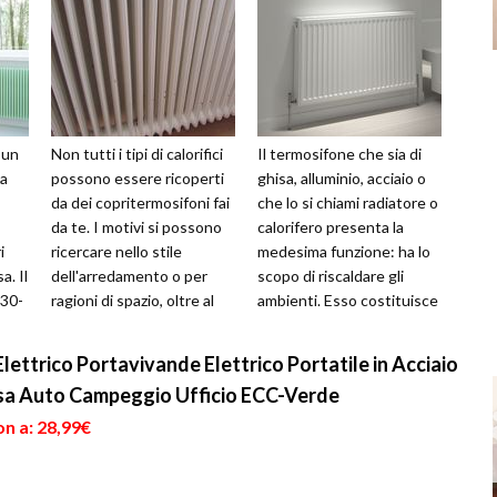
 un
Non tutti i tipi di calorifici
Il termosifone che sia di
ma
possono essere ricoperti
ghisa, alluminio, acciaio o
da dei copritermosifoni fai
che lo si chiami radiatore o
da te. I motivi si possono
calorifero presenta la
i
ricercare nello stile
medesima funzione: ha lo
a. Il
dell'arredamento o per
scopo di riscaldare gli
 30-
ragioni di spazio, oltre al
ambienti. Esso costituisce
ri
fattore della st...
l'ultima parte del...
ettrico Portavivande Elettrico Portatile in Acciaio
asa Auto Campeggio Ufficio ECC-Verde
n a: 28,99€