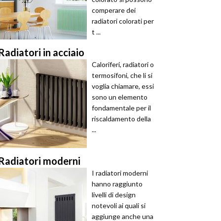
comperare dei
radiatori colorati per
t ...
Radiatori in acciaio
Caloriferi, radiatori o
termosifoni, che li si
voglia chiamare, essi
sono un elemento
fondamentale per il
riscaldamento della
...
Radiatori moderni
I radiatori moderni
hanno raggiunto
livelli di design
notevoli ai quali si
aggiunge anche una