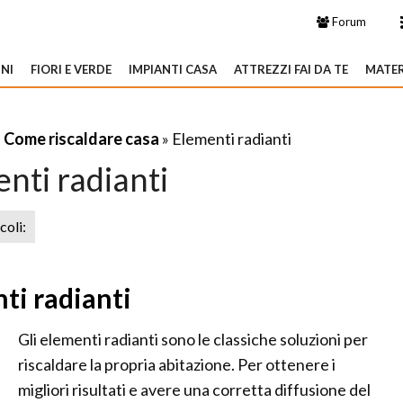
Forum
NI
FIORI E VERDE
IMPIANTI CASA
ATTREZZI FAI DA TE
MATER
»
Come riscaldare casa
» Elementi radianti
nti radianti
icoli:
ti radianti
Gli elementi radianti sono le classiche soluzioni per
riscaldare la propria abitazione. Per ottenere i
migliori risultati e avere una corretta diffusione del