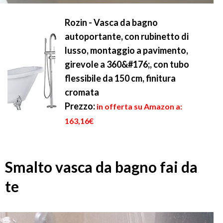
Rozin - Vasca da bagno
autoportante, con rubinetto di
lusso, montaggio a pavimento,
girevole a 360&#176;, con tubo
flessibile da 150 cm, finitura
cromata
Prezzo:
in offerta su Amazon a:
163,16€
Smalto vasca da bagno fai da
te