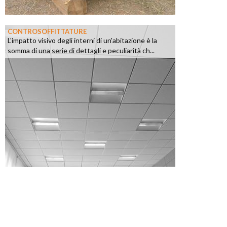
CONTROSOFFITTATURE
L'impatto visivo degli interni di un'abitazione è la
somma di una serie di dettagli e peculiarità ch...