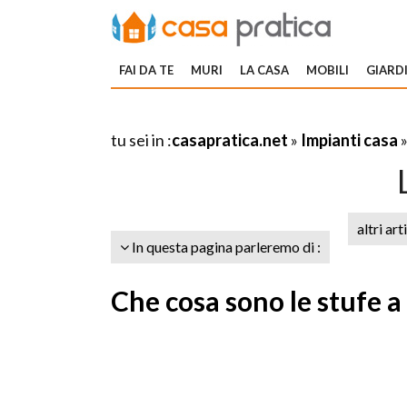
FAI DA TE
MURI
LA CASA
MOBILI
GIARDI
tu sei in :
casapratica.net
»
Impianti casa
altri art
In questa pagina parleremo di :
Che cosa sono le stufe a 