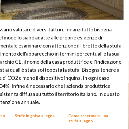
ssario valutare diversi fattori. Innanzitutto bisogna
el modello siano adatte alle proprie esigenze di
ntale esaminare con attenzione il libretto della stufa.
imento dell'apparecchio in termini percentuali e la sua
rchio CE, il nome della casa produttrice e l’indicazione
st ai quali è stata sottoposta la stufa. Bisogna tenere a
e di CO2 e meno il dispositivo inquina. In ogni caso
,04%. Infine è necessario che l'azienda produttrice
sistenza diffusa su tutto il territorio italiano. In questo
utenzione annuale.
rno
Stufe in ghisa a legna
Come schermare una
stufa a legno