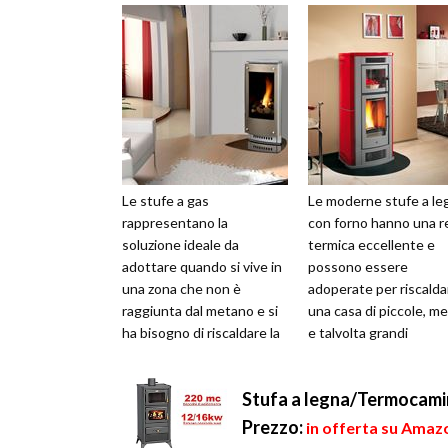
Le stufe a gas
Le moderne stufe a le
rappresentano la
con forno hanno una r
soluzione ideale da
termica eccellente e
adottare quando si vive in
possono essere
una zona che non è
adoperate per riscalda
raggiunta dal metano e si
una casa di piccole, m
ha bisogno di riscaldare la
e talvolta grandi
propria abitazione.
dimensioni a seconda d
Esistono diverse tipologie
grandezza della c...
Stufa a legna/Termocamin
e...
Prezzo:
in offerta su Amazo