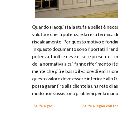
Quando si acquista la stufa a pellet è nece
valutare che la potenza e la resa termica d
riscaldamento. Per questo motivo è fondame
In questo documento sono riportati il rend
potenza. Inoltre deve essere presente il ma
della normativa a cui fanno riferimento i te
mente che più è basso il valore di emission
questo valore deve essere inferiore allo 0
possa garantire alla clientela una rete di as
modo non sussistono problemi per la man
Stufe a gas
Stufe a legna con fo