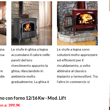
gna
Le stufe in ghisa a legna
Le stufe a legna sono
esa
accumulano il calore nelle
soluzioni molto apprezzate
pareti del loro
ed efficienti per il
rivestimento appunto la
riscaldamento, a volte
re
ghisa, rilasciandolo in
abbinate al classico
edie
ambiente molto
impianto a termosifoni. Tra
gradualmente. La ghisa è
l'altro in commercio si
ella
un perfetto conduttore di
trovano numerosi modelli,
calore per questo...
diversi ...
o con forno 12/16 Kw - Mod. Lift
n a: 399,9€