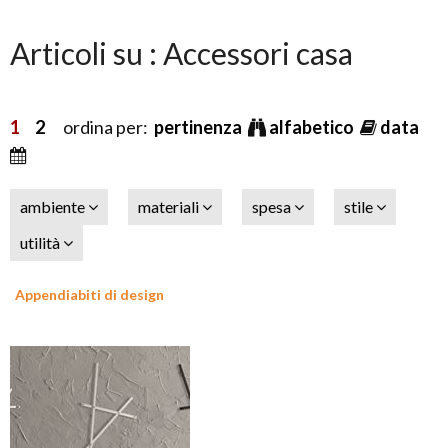
Articoli su : Accessori casa
1
2
ordina per:
pertinenza
alfabetico
data
ambiente
materiali
spesa
stile
utilità
Appendiabiti di design