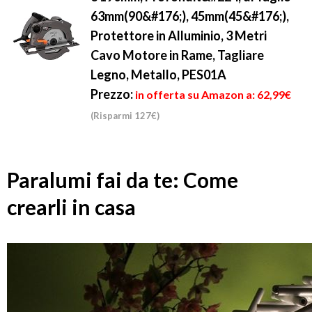
63mm(90&#176;), 45mm(45&#176;),
Protettore in Alluminio, 3 Metri
Cavo Motore in Rame, Tagliare
Legno, Metallo, PES01A
Prezzo:
in offerta su Amazon a: 62,99€
(Risparmi 127€)
Paralumi fai da te: Come
crearli in casa