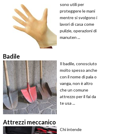
sono utili per
proteggere le mani
mentre si svolgono i
lavori di casa come
pulizie, operazioni di
manuten ...
Badile
Il badile, conosciuto
molto spesso anche
con il nome di pala o
vanga, non è altro
che un comune
attrezzo per il fai da
te usa ...
Attrezzi meccanico
Chi intende