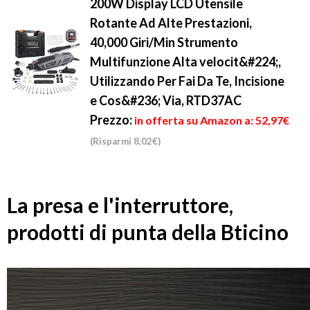
200W Display LCD Utensile
Rotante Ad Alte Prestazioni,
40,000 Giri/Min Strumento
Multifunzione Alta velocit&#224;,
Utilizzando Per Fai Da Te, Incisione
e Cos&#236; Via, RTD37AC
Prezzo:
in offerta su Amazon a: 52,97€
(Risparmi 8,02€)
La presa e l'interruttore,
prodotti di punta della Bticino