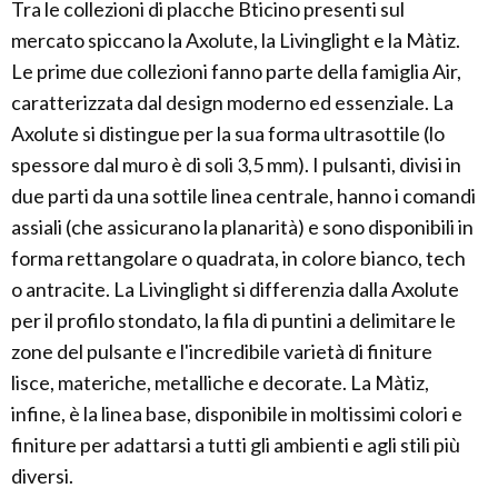
Tra le collezioni di placche Bticino presenti sul
mercato spiccano la Axolute, la Livinglight e la Màtiz.
Le prime due collezioni fanno parte della famiglia Air,
caratterizzata dal design moderno ed essenziale. La
Axolute si distingue per la sua forma ultrasottile (lo
spessore dal muro è di soli 3,5 mm). I pulsanti, divisi in
due parti da una sottile linea centrale, hanno i comandi
assiali (che assicurano la planarità) e sono disponibili in
forma rettangolare o quadrata, in colore bianco, tech
o antracite. La Livinglight si differenzia dalla Axolute
per il profilo stondato, la fila di puntini a delimitare le
zone del pulsante e l'incredibile varietà di finiture
lisce, materiche, metalliche e decorate. La Màtiz,
infine, è la linea base, disponibile in moltissimi colori e
finiture per adattarsi a tutti gli ambienti e agli stili più
diversi.