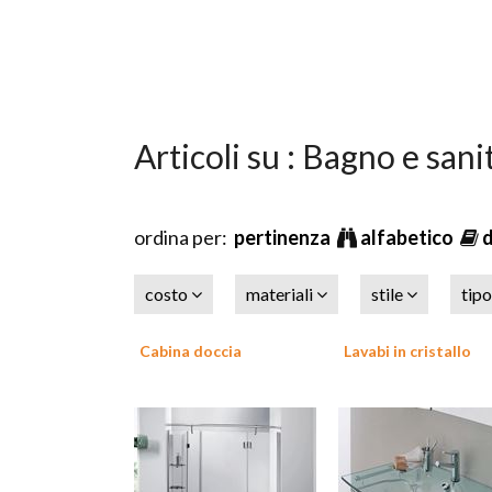
Articoli su : Bagno e sani
ordina per:
pertinenza
alfabetico
costo
materiali
stile
tip
Cabina doccia
Lavabi in cristallo