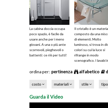
La cabina doccia occupa
Il cristallo è un materia
poco spazio, è facile da
composto da una misc
usare anche per i meno
di elementi. Molto
giovani. A una o più ante
luminoso, si trova in di
scorrevoli, pieghevoli o
colori su cui la luce si
battenti: ce n'è per tutti!
rifrange in modo
scenografico. I lavabi i
cristallo sono un'ottim
ordina per:
pertinenza
soluzi
alfabetico
costo
materiali
stile
tip
Guarda il Video