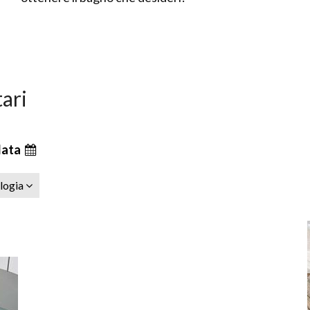
tari
data
ologia