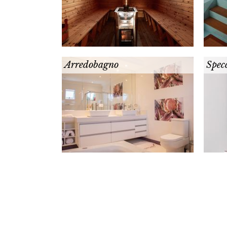
Arredobagno
Spec