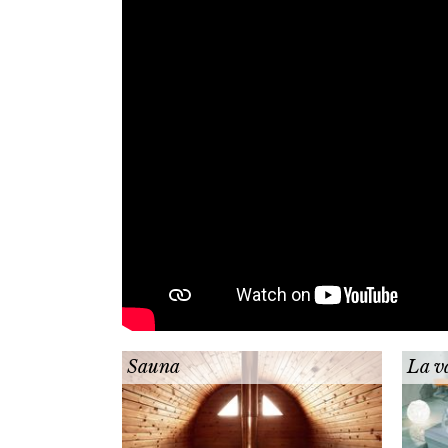
Sauna
La v