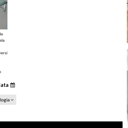
le
ela
versi
n
a
data
ologia