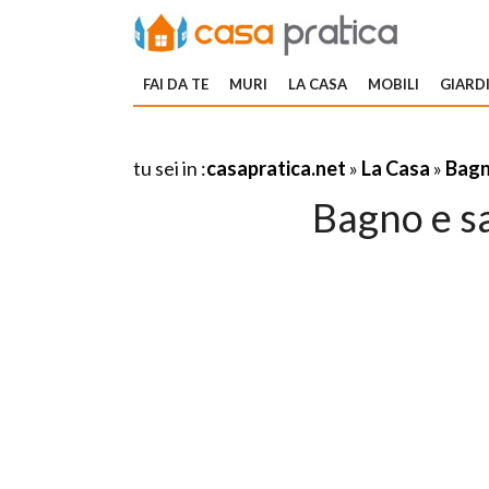
FAI DA TE
MURI
LA CASA
MOBILI
GIARDI
tu sei in :
casapratica.net
»
La Casa
»
Bagn
Bagno e san