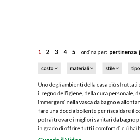
1
2
3
4
5
ordina per:
pertinenza
costo
materiali
stile
tip
Uno degli ambienti della casa più sfruttati 
il regno dell'igiene, della cura personale, 
immergersi nella vasca da bagno e allonta
fare una doccia bollente per riscaldare il 
potrai trovare i migliori sanitari da bagno
in grado di offrire tutti i comfort di cui hai