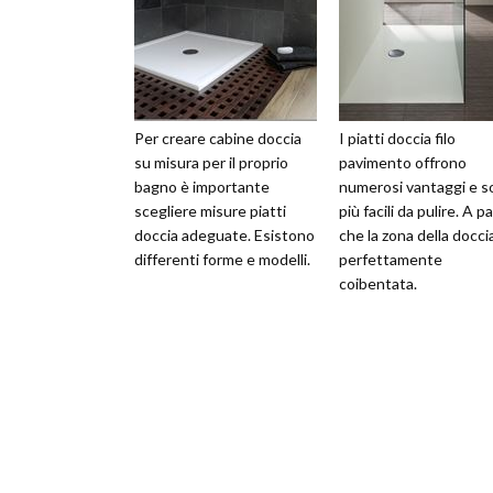
Per creare cabine doccia
I piatti doccia filo
su misura per il proprio
pavimento offrono
bagno è importante
numerosi vantaggi e s
scegliere misure piatti
più facili da pulire. A p
doccia adeguate. Esistono
che la zona della doccia
differenti forme e modelli.
perfettamente
coibentata.