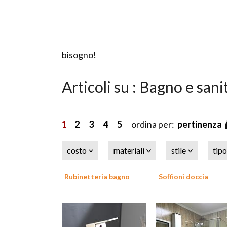
bisogno!
Articoli su : Bagno e sani
1
2
3
4
5
ordina per:
pertinenza
costo
materiali
stile
tip
Rubinetteria bagno
Soffioni doccia