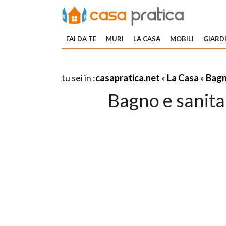
FAI DA TE
MURI
LA CASA
MOBILI
GIARDI
tu sei in :
casapratica.net
»
La Casa
»
Bagn
Bagno e sanita