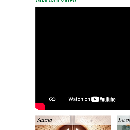
Guarda il Video
Sauna
La v