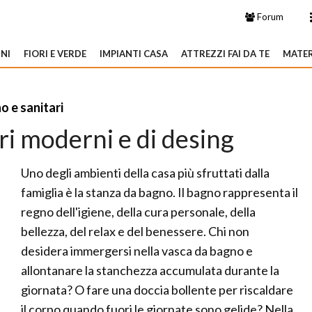
Forum
NI
FIORI E VERDE
IMPIANTI CASA
ATTREZZI FAI DA TE
MATER
o e sanitari
ri moderni e di desing
Uno degli ambienti della casa più sfruttati dalla
famiglia è la stanza da bagno. Il bagno rappresenta il
regno dell'igiene, della cura personale, della
bellezza, del relax e del benessere. Chi non
desidera immergersi nella vasca da bagno e
allontanare la stanchezza accumulata durante la
giornata? O fare una doccia bollente per riscaldare
il corpo quando fuori le giornate sono gelide? Nella