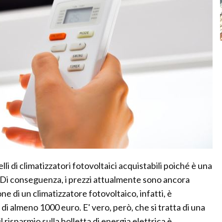
 di climatizzatori fotovoltaici acquistabili poiché è una
. Di conseguenza, i prezzi attualmente sono ancora
one di un climatizzatore fotovoltaico, infatti, è
di almeno 1000 euro. E' vero, però, che si tratta di una
risparmio sulla bolletta di energia elettrica è