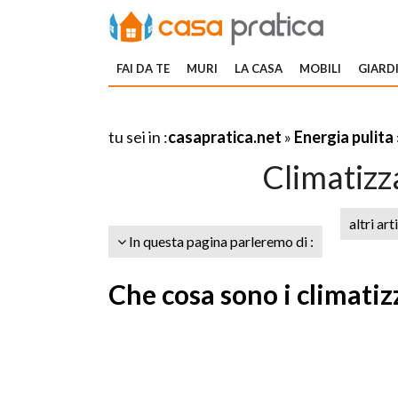
FAI DA TE
MURI
LA CASA
MOBILI
GIARDI
tu sei in :
casapratica.net
»
Energia pulita
Climatizza
altri art
In questa pagina parleremo di :
Che cosa sono i climatiz