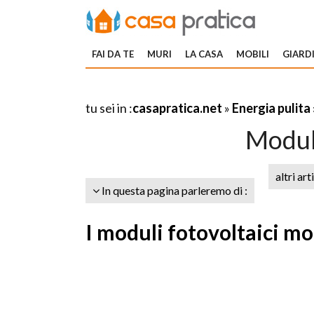
FAI DA TE
MURI
LA CASA
MOBILI
GIARDI
tu sei in :
casapratica.net
»
Energia pulita
Moduli
altri art
In questa pagina parleremo di :
I moduli fotovoltaici mo