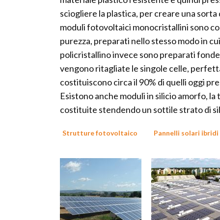
sciogliere la plastica, per creare una sorta
moduli fotovoltaici monocristallini sono cos
purezza, preparati nello stesso modo in cui 
policristallino invece sono preparati fonden
vengono ritagliate le singole celle, perfet
costituiscono circa il 90% di quelli oggi pr
Esistono anche moduli in silicio amorfo, la
costituite stendendo un sottile strato di sil
Strutture fotovoltaico
Pannelli solari ibridi