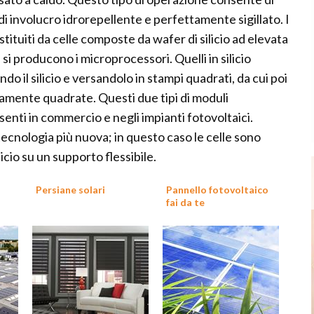
 di involucro idrorepellente e perfettamente sigillato. I
tituiti da celle composte da wafer di silicio ad elevata
si producono i microprocessori. Quelli in silicio
do il silicio e versandolo in stampi quadrati, da cui poi
tamente quadrate. Questi due tipi di moduli
esenti in commercio e negli impianti fotovoltaici.
 tecnologia più nuova; in questo caso le celle sono
icio su un supporto flessibile.
Persiane solari
Pannello fotovoltaico
fai da te