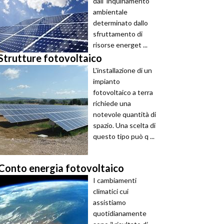
dall’’inquinamento
ambientale
determinato dallo
sfruttamento di
risorse energet ...
Strutture fotovoltaico
L'installazione di un
impianto
fotovoltaico a terra
richiede una
notevole quantità di
spazio. Una scelta di
questo tipo può q ...
Conto energia fotovoltaico
I cambiamenti
climatici cui
assistiamo
quotidianamente