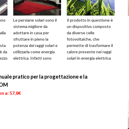
sono
Le persiane solari sono il
Il prodotto in questione è
sistema migliore da
un dispositivo composto
alla
adottare in casa per
da diverse celle
sfruttare in pieno la
fotovoltaiche, che
esta
potenza dei raggi solari e
permette di trasformare il
 è da
utilizzarla come energia
calore presente nei raggi
mezzo
elettrica. Infatti sono
solari in energia elettrica
costituite dalle classiche
sfruttabile gratuitamente.
celle s...
Ebben...
nuale pratico per la progettazione e la
ROM
n a: 57,8€