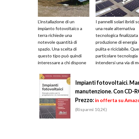
L'installazione di un
I pannelli solari ibridi 
impianto fotovoltaico a
una reale alternativa
terra richiede una
tecnologica finalizzata 
notevole quantità di
produzione di energia
spazio. Una scelta di
pulita e riciclabile. Qu
questo tipo può quindi
particolare tecnologia
interessare a chi dispone
intendersi una via di 
di ampi spazi o è
tra fotovolt...
proprietario di un terren...
Impianti fotovoltaici. Ma
manutenzione. Con CD-
Prezzo:
in offerta su Amazo
(Risparmi 10,2€)