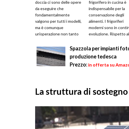
doccia ci sono delle opere
frigorifero in cucina è
da eseguire che
indispensabile per la
fondamentalmente
conservazione degli
valgono per tutti i modelli,
alimenti. I frigoriferi
ma è comunque
moderni sono in conti
un'operazione non tanto
evoluzione. Rispetto a
difficile. Se si è di fronte ad
passato, garantiscono
una sostituzione...
prestazioni efficient...
Spazzola per impianti foto
produzione tedesca
Prezzo:
in offerta su Amazo
La struttura di sostegno