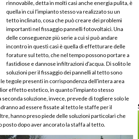
rinnovabile, detta in molti casi anche energia pulita, è
quella in cui l'impianto stesso va realizzato su un
tetto inclinato, cosa che può creare dei problemi
importanti nel fissaggio pannelli fotovoltaici. Una
delle conseguenze più serie a cui si può andare
incontro in questi casi è quella di effetturare delle
forature sul tetto, che nel tempo possono portare a
fastidiose e dannose infiltrazioni d'acqua. Di solito le
soluzioni per il fissaggio dei pannelli al tetto sono
 le tegole presenti in corrispondenza dell'intera area
glior effetto estetico, in quanto l'impianto stesso
 seconda soluzione, invece, prevede di togliere solo le
ranno ad essere fissate al tetto le staffe per il
oltre, hanno preso piede delle soluzioni particolari che
o posto dopo aver ancorato la staffa al tetto.