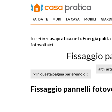
FAI DA TE
MURI
LA CASA
MOBILI
GIARDI
tu sei in :
casapratica.net
»
Energia pulita
fotovoltaici
Fissaggio pa
altri art
In questa pagina parleremo di :
Fissaggio pannelli fotovo