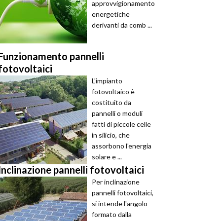
approvvigionamento
energetiche
derivanti da comb ...
Funzionamento pannelli
fotovoltaici
L'impianto
fotovoltaico è
costituito da
pannelli o moduli
fatti di piccole celle
in silicio, che
assorbono l'energia
solare e ...
Inclinazione pannelli fotovoltaici
Per inclinazione
pannelli fotovoltaici,
si intende l'angolo
formato dalla