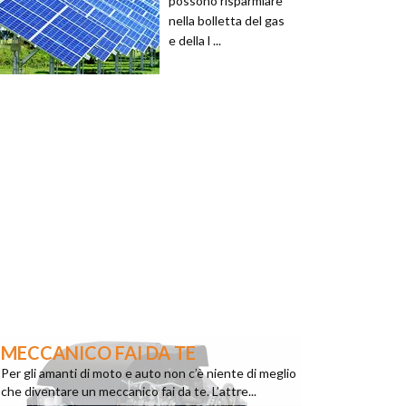
possono risparmiare
nella bolletta del gas
e della l ...
MECCANICO FAI DA TE
Per gli amanti di moto e auto non c’è niente di meglio
che diventare un meccanico fai da te. L’attre...