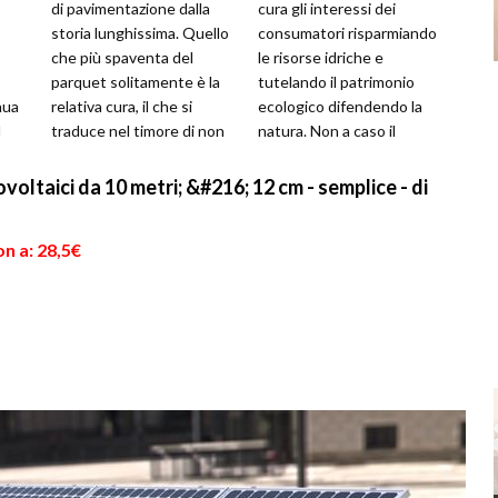
di pavimentazione dalla
cura gli interessi dei
storia lunghissima. Quello
consumatori risparmiando
che più spaventa del
le risorse idriche e
parquet solitamente è la
tutelando il patrimonio
nua
relativa cura, il che si
ecologico difendendo la
l
traduce nel timore di non
natura. Non a caso il
poter godere appieno
progetto è stato
dell...
sviluppato in Abruz...
voltaici da 10 metri; &#216; 12 cm - semplice - di
n a: 28,5€