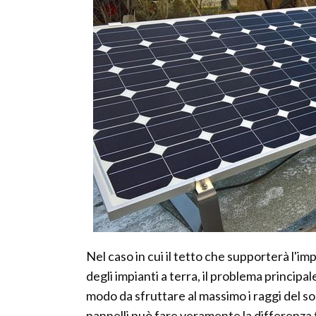
Nel caso in cui il tetto che supporterà l'im
degli impianti a terra, il problema principal
modo da sfruttare al massimo i raggi del so
pannelli può fare veramente la differenza t