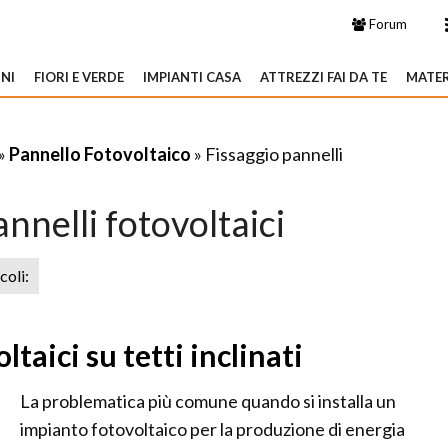
Forum
NI
FIORI E VERDE
IMPIANTI CASA
ATTREZZI FAI DA TE
MATER
»
Pannello Fotovoltaico
» Fissaggio pannelli
nnelli fotovoltaici
icoli:
ltaici su tetti inclinati
La problematica più comune quando si installa un
impianto fotovoltaico per la produzione di energia