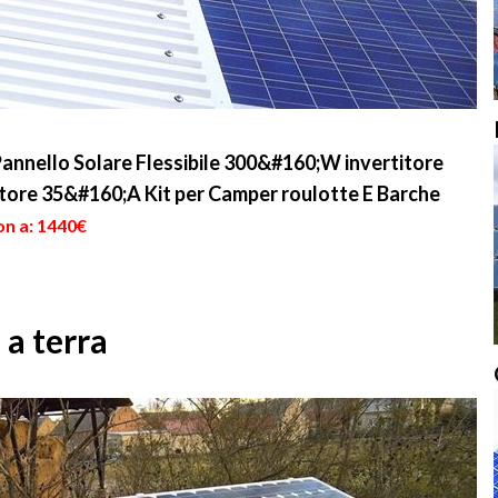
annello Solare Flessibile 300&#160;W invertitore
ore 35&#160;A Kit per Camper roulotte E Barche
on a: 1440€
 a terra