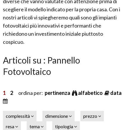
diverse che vanno valutate con attenzione prima di
scegliere il modello indicato per la propria casa. Con i
nostri articoli vi spiegheremo quali sono gli impianti
fotovoltaici più innovativi e performanti che
richiedono un investimento iniziale piuttosto
cospicuo.
Articoli su : Pannello
Fotovoltaico
1
2
ordina per:
pertinenza
alfabetico
data
complessità
dimensione
prezzo
resa
tema
tipologia