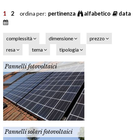
1
2
ordina per:
pertinenza
alfabetico
data
complessità
dimensione
prezzo
resa
tema
tipologia
Pannelli fotovoltaici
Pannelli solari fotovoltaici