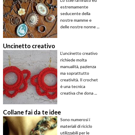
Lo stile raffinato ed
estremamente
seducente della
nostre mamme e
delle nostre nonne ...
Uncinetto creativo
L'uncinetto creativo
richiede molta
manualità, pazienza
ma soprattutto
creatività. Il crochet
è una tecnica
creativa che dona ...
Collane fai da te idee
Sono numerosi i
materiali di riciclo
utilizzabili per le