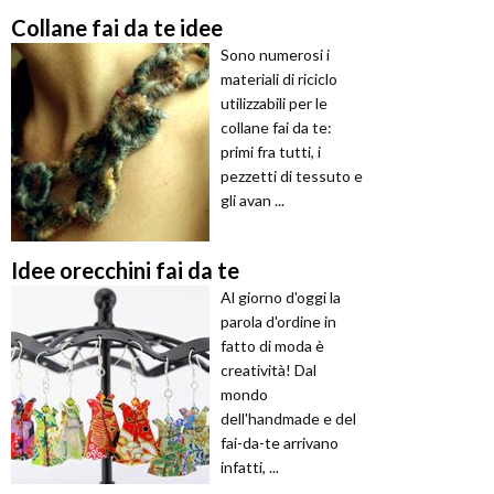
Collane fai da te idee
Sono numerosi i
materiali di riciclo
utilizzabili per le
collane fai da te:
primi fra tutti, i
pezzetti di tessuto e
gli avan ...
Idee orecchini fai da te
Al giorno d'oggi la
parola d'ordine in
fatto di moda è
creatività! Dal
mondo
dell'handmade e del
fai-da-te arrivano
infatti, ...