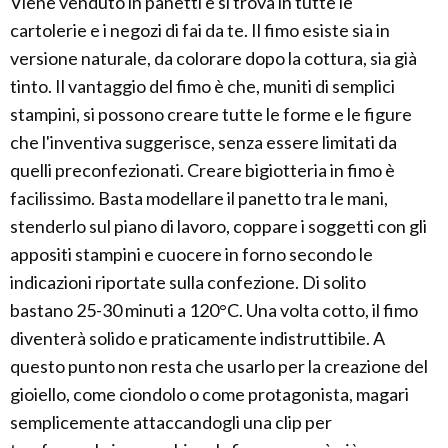
Viene venduto in panetti e si trova in tutte le
cartolerie e i negozi di fai da te. Il fimo esiste sia in
versione naturale, da colorare dopo la cottura, sia già
tinto. Il vantaggio del fimo è che, muniti di semplici
stampini, si possono creare tutte le forme e le figure
che l'inventiva suggerisce, senza essere limitati da
quelli preconfezionati. Creare bigiotteria in fimo è
facilissimo. Basta modellare il panetto tra le mani,
stenderlo sul piano di lavoro, coppare i soggetti con gli
appositi stampini e cuocere in forno secondo le
indicazioni riportate sulla confezione. Di solito
bastano 25-30 minuti a 120°C. Una volta cotto, il fimo
diventerà solido e praticamente indistruttibile. A
questo punto non resta che usarlo per la creazione del
gioiello, come ciondolo o come protagonista, magari
semplicemente attaccandogli una clip per