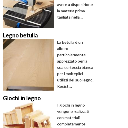
avere a disposizione
la materia prima
tagliata nella ...
Legno betulla
La betulla è un
albero
particolarmente
apprezzato per la
sua corteccia bianca
per i molteplici
utilizzi del suo legno.
Resist ...
Giochi in legno
I giochi in legno
vengono realizzati
con materiali
completamente