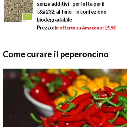
senza additivi - perfetta per il
t&#232; al timo - in confezione
biodegradabile
Prezzo:
in offerta su Amazon a: 15,9€
Come curare il peperoncino