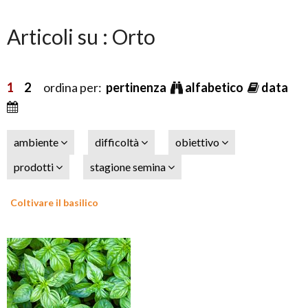
Articoli su : Orto
1
2
ordina per:
pertinenza
alfabetico
data
ambiente
difficoltà
obiettivo
prodotti
stagione semina
Coltivare il basilico