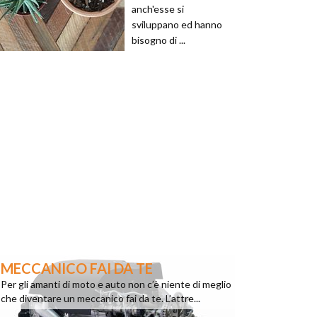
anch'esse si
sviluppano ed hanno
bisogno di ...
MECCANICO FAI DA TE
Per gli amanti di moto e auto non c’è niente di meglio
che diventare un meccanico fai da te. L’attre...