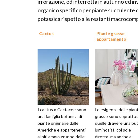
irrorazione, ed interrotta in autunno ed in
organico specifico per piante succulente
potassica rispetto alle restanti macrocom
Cactus
Piante grasse
appartamento
I cactus o Cactacee sono
Le esigenze delle pian
una famiglia botanica di
grasse sono soprattu
piante originarie dalle
quelle di avere una bu
Americhe e appartenenti
luminosità, col sole
al più ampio gruppo delle
diretto, ma anche a