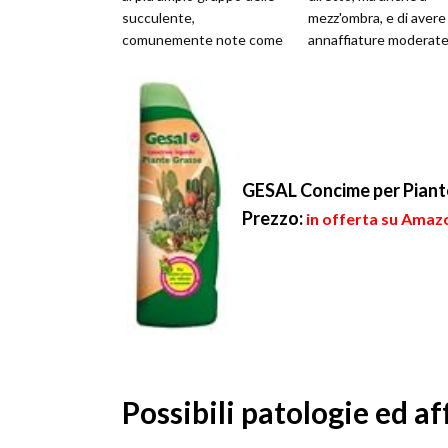
succulente,
mezz'ombra, e di avere
comunemente note come
annaffiature moderat
piante grasse. Essendosi
non del tutto assenti,
dovute adattare a...
soprattutto n...
GESAL Concime per Piante
Prezzo:
in offerta su Amazo
Possibili patologie ed af