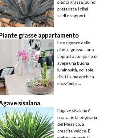
pianta grassa, quindi
preferisce i climi
caldi e sopport ...
Piante grasse appartamento
Le esigenze delle
piante grasse sono
soprattutto quelle di
avere una buona
luminosità, col sole
diretto, ma anche a
mezz'ombr ...
Agave sisalana
L'agave sisalana è
una varietà originaria
del Messico, a
crescita veloce. E'
molto conosciuta