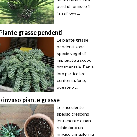
perché fornisce il
"sisal", ovv ...
Piante grasse pendenti
Le piante grasse
pendenti sono
specie vegetali
impiegate a scopo
ornamentale. Per la
loro particolare
conformazione,
queste p ...
Rinvaso piante grasse
Le succulente
spesso crescono
lentamente e non
richiedono un
rinvaso annuale, ma