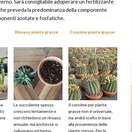
verno. Sarà consigliabile adoperare un fertilizzante
 che preveda la predominanza della componente
ponenti azotate e fosfatiche.
Rinvaso piante grasse
Concime piante grasse
te
Le succulente spesso
Il concime per piante
tto
crescono lentamente e
grasse non è universale,
ona
non richiedono un rinvaso
ma andrà scelto in base
annuale, ma anch'esse si
alla provenienza delle
sviluppano ed hanno
piante stesse. Per le