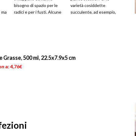
bisogno di spazio per le
varietà cosiddette
e ma
radici e per i fusti. Alcune
succulente, ad esempio,
varietà producono piccole
esso deve essere in grado
piante...
di favorire il ...
 Grasse, 500 ml, 22.5x7.9x5 cm
n a: 4,76€
fezioni