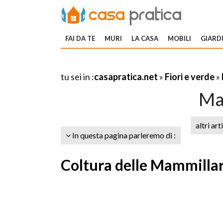
FAI DA TE
MURI
LA CASA
MOBILI
GIARDI
tu sei in :
casapratica.net
»
Fiori e verde
»
Ma
altri art
In questa pagina parleremo di :
Coltura delle Mammillar