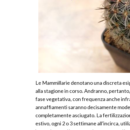
Le Mammillarie denotano una discreta esig
alla stagione in corso. Andranno, pertanto,
fase vegetativa, con frequenza anche infra
annaffiamenti saranno decisamente moderat
completamente asciugato. La fertilizzazio
estivo, ogni 2 o 3 settimane all'incirca, uti