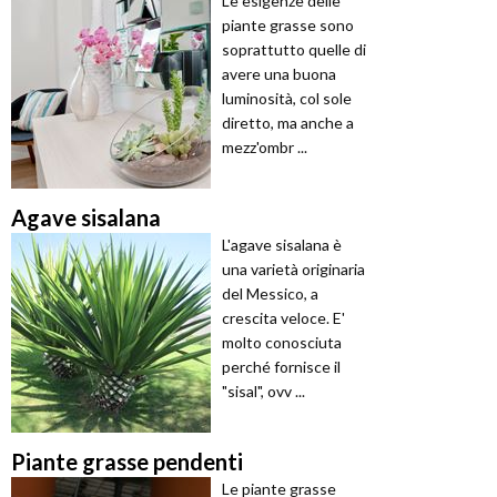
Le esigenze delle
piante grasse sono
soprattutto quelle di
avere una buona
luminosità, col sole
diretto, ma anche a
mezz'ombr ...
Agave sisalana
L'agave sisalana è
una varietà originaria
del Messico, a
crescita veloce. E'
molto conosciuta
perché fornisce il
"sisal", ovv ...
Piante grasse pendenti
Le piante grasse