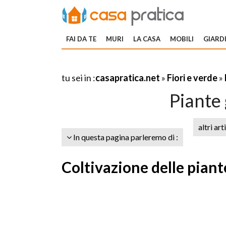
FAI DA TE
MURI
LA CASA
MOBILI
GIARDI
tu sei in :
casapratica.net
»
Fiori e verde
»
Piante 
altri art
In questa pagina parleremo di :
Coltivazione delle piant