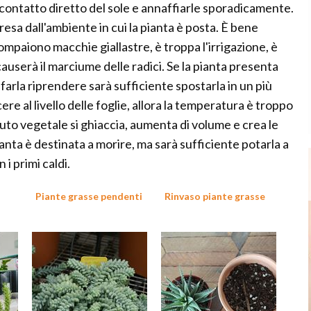
al contatto diretto del sole e annaffiarle sporadicamente.
presa dall'ambiente in cui la pianta è posta. È bene
mpaiono macchie giallastre, è troppa l'irrigazione, è
causerà il marciume delle radici. Se la pianta presenta
r farla riprendere sarà sufficiente spostarla in un più
ere al livello delle foglie, allora la temperatura è troppo
suto vegetale si ghiaccia, aumenta di volume e crea le
ianta è destinata a morire, ma sarà sufficiente potarla a
 i primi caldi.
Piante grasse pendenti
Rinvaso piante grasse