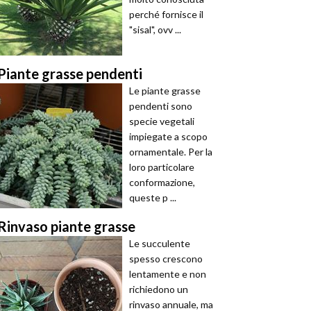
perché fornisce il
"sisal", ovv ...
Piante grasse pendenti
Le piante grasse
pendenti sono
specie vegetali
impiegate a scopo
ornamentale. Per la
loro particolare
conformazione,
queste p ...
Rinvaso piante grasse
Le succulente
spesso crescono
lentamente e non
richiedono un
rinvaso annuale, ma