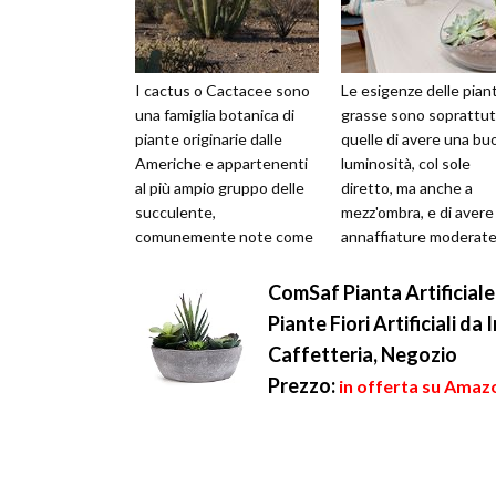
I cactus o Cactacee sono
Le esigenze delle pian
una famiglia botanica di
grasse sono soprattu
piante originarie dalle
quelle di avere una bu
Americhe e appartenenti
luminosità, col sole
al più ampio gruppo delle
diretto, ma anche a
succulente,
mezz'ombra, e di avere
comunemente note come
annaffiature moderat
piante grasse. Essendosi
non del tutto assenti,
dovute adattare a...
soprattutto n...
ComSaf Pianta Artificiale
Piante Fiori Artificiali d
Caffetteria, Negozio
Prezzo:
in offerta su Amazo