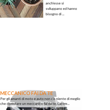
anch'esse si
sviluppano ed hanno
bisogno di ...
MECCANICO FAI DA TE
Per gli amanti di moto e auto non c’è niente di meglio
che diventare un meccanico fai da te. L’attre...