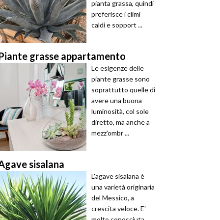
pianta grassa, quindi
preferisce i climi
caldi e sopport ...
Piante grasse appartamento
Le esigenze delle
piante grasse sono
soprattutto quelle di
avere una buona
luminosità, col sole
diretto, ma anche a
mezz'ombr ...
Agave sisalana
L'agave sisalana è
una varietà originaria
del Messico, a
crescita veloce. E'
molto conosciuta