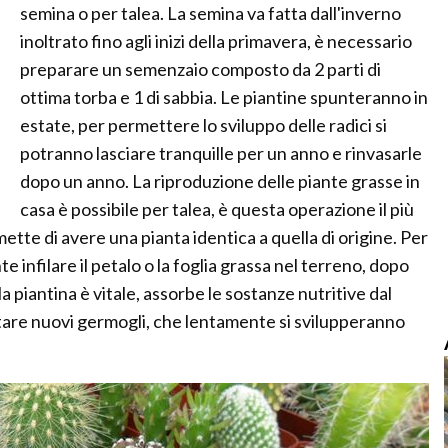
semina o per talea. La semina va fatta dall'inverno
inoltrato fino agli inizi della primavera, è necessario
preparare un semenzaio composto da 2 parti di
ottima torba e 1 di sabbia. Le piantine spunteranno in
estate, per permettere lo sviluppo delle radici si
potranno lasciare tranquille per un anno e rinvasarle
dopo un anno. La riproduzione delle piante grasse in
casa è possibile per talea, è questa operazione il più
mette di avere una pianta identica a quella di origine. Per
 infilare il petalo o la foglia grassa nel terreno, dopo
 piantina è vitale, assorbe le sostanze nutritive dal
ntare nuovi germogli, che lentamente si svilupperanno