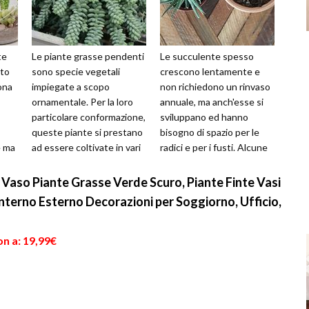
te
Le piante grasse pendenti
Le succulente spesso
tto
sono specie vegetali
crescono lentamente e
ona
impiegate a scopo
non richiedono un rinvaso
ornamentale. Per la loro
annuale, ma anch'esse si
particolare conformazione,
sviluppano ed hanno
queste piante si prestano
bisogno di spazio per le
e ma
ad essere coltivate in vari
radici e per i fusti. Alcune
tipi di recipienti pensili, c...
varietà producono piccole
piante...
 Vaso Piante Grasse Verde Scuro, Piante Finte Vasi
a Interno Esterno Decorazioni per Soggiorno, Ufficio,
n a: 19,99€