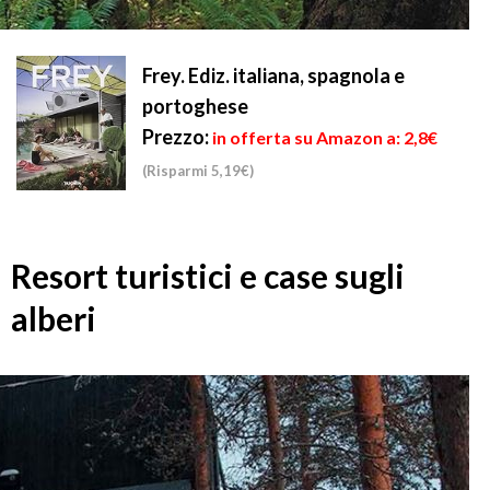
Frey. Ediz. italiana, spagnola e
portoghese
Prezzo:
in offerta su Amazon a: 2,8€
(Risparmi 5,19€)
Resort turistici e case sugli
alberi