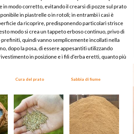
e in modo corretto, evitando il crearsi di pozze sul prato
nibile in piastrelle o in rotoli; in entrambi i casi è
perficie da ricoprire, predisponendo particolari strisce
n questo modo si crea un tappeto erboso continuo, privo di
 prefiniti, quindi vanno semplicemente incollati nella
no, dopo la posa, di essere appesantiti utilizzando
ivestimento in posizione e i fili d'erba eretti, quanto più
Cura del prato
Sabbia di fiume