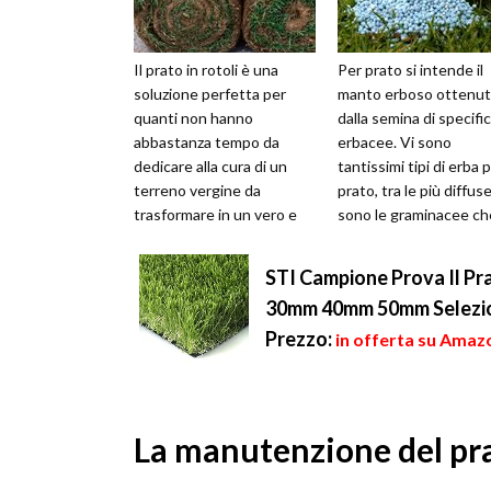
Il prato in rotoli è una
Per prato si intende il
soluzione perfetta per
manto erboso ottenu
quanti non hanno
dalla semina di specifi
abbastanza tempo da
erbacee. Vi sono
dedicare alla cura di un
tantissimi tipi di erba 
terreno vergine da
prato, tra le più diffus
trasformare in un vero e
sono le graminacee ch
proprio giardino. Non è
contano circa 7.500 s
costituito da erba sin...
a cui ...
STI Campione Prova Il Pr
30mm 40mm 50mm Selezi
Prezzo:
in offerta su Amazo
La manutenzione del pra