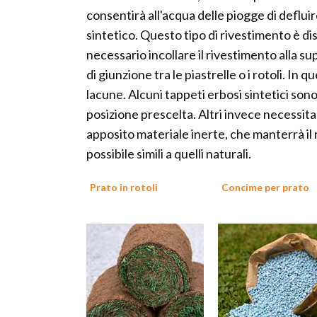
consentirà all'acqua delle piogge di defluir
sintetico. Questo tipo di rivestimento è dispo
necessario incollare il rivestimento alla su
di giunzione tra le piastrelle o i rotoli. I
lacune. Alcuni tappeti erbosi sintetici sono
posizione prescelta. Altri invece necessita
apposito materiale inerte, che manterrà il r
possibile simili a quelli naturali.
Prato in rotoli
Concime per prato