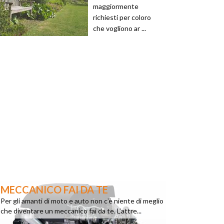
maggiormente
richiesti per coloro
che vogliono ar ...
MECCANICO FAI DA TE
Per gli amanti di moto e auto non c’è niente di meglio
che diventare un meccanico fai da te. L’attre...