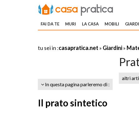
FAI DA TE
MURI
LA CASA
MOBILI
GIARDI
tu sei in :
casapratica.net
»
Giardini
»
Mate
Prat
altri art
In questa pagina parleremo di :
Il prato sintetico