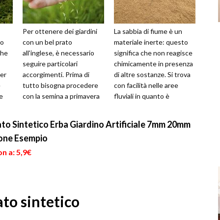
Per ottenere dei giardini
La sabbia di fiume è un
to
con un bel prato
materiale inerte: questo
che
all'inglese, è necessario
significa che non reagisce
seguire particolari
chimicamente in presenza
per
accorgimenti. Prima di
di altre sostanze. Si trova
e
tutto bisogna procedere
con facilità nelle aree
e
con la semina a primavera
fluviali in quanto è
pecie
o in autunno: eliminate
generata continuamente
erbacce infest...
dal...
ato Sintetico Erba Giardino Artificiale 7mm 20mm
one Esempio
n a: 5,9€
to sintetico