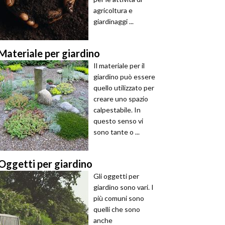
agricoltura e
giardinaggi ...
Materiale per giardino
Il materiale per il
giardino può essere
quello utilizzato per
creare uno spazio
calpestabile. In
questo senso vi
sono tante o ...
Oggetti per giardino
Gli oggetti per
giardino sono vari. I
più comuni sono
quelli che sono
anche