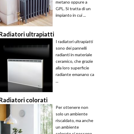
metano oppure a
GPL. Si tratta di un
impianto in cui ...
Radiatori ultrapiatti
I radiatori ultrapiatti
sono dei pannelli
radianti in materiale
ceramico, che grazie
alla loro superficie
radiante emanano ca
...
Radiatori colorati
Per ottenere non
solo un ambiente
riscaldato, ma anche
un ambiente
colorato si possono