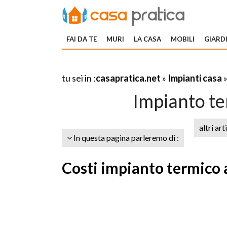
FAI DA TE
MURI
LA CASA
MOBILI
GIARDI
tu sei in :
casapratica.net
»
Impianti casa
Impianto t
altri art
In questa pagina parleremo di :
Costi impianto termico