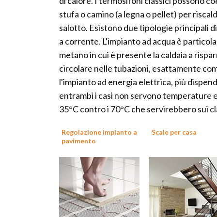
di calore. I termosifoni classici possono c
stufa o camino (a legna o pellet) per risc
salotto. Esistono due tipologie principali 
a corrente. L'impianto ad acqua è particolar
metano in cui è presente la caldaia a rispa
circolare nelle tubazioni, esattamente come
l'impianto ad energia elettrica, più dispend
entrambi i casi non servono temperature e
35°C contro i 70°C che servirebbero sui cla
Regolazione impianto a
Scale per casa
pavimento