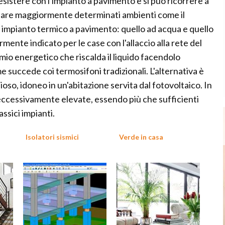
oesistere con l'impianto a pavimento e si può ricorrere a
aldare maggiormente determinati ambienti come il
di impianto termico a pavimento: quello ad acqua e quello
mente indicato per le case con l'allaccio alla rete del
rmio energetico che riscalda il liquido facendolo
 succede coi termosifoni tradizionali. L'alternativa è
ioso, idoneo in un'abitazione servita dal fotovoltaico. In
ccessivamente elevate, essendo più che sufficienti
ssici impianti.
Isolatori sismici
Verde in casa