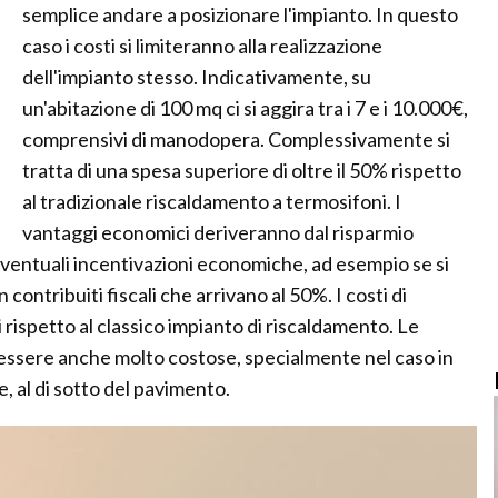
semplice andare a posizionare l'impianto. In questo
caso i costi si limiteranno alla realizzazione
dell'impianto stesso. Indicativamente, su
un'abitazione di 100 mq ci si aggira tra i 7 e i 10.000€,
comprensivi di manodopera. Complessivamente si
tratta di una spesa superiore di oltre il 50% rispetto
al tradizionale riscaldamento a termosifoni. I
vantaggi economici deriveranno dal risparmio
eventuali incentivazioni economiche, ad esempio se si
 contribuiti fiscali che arrivano al 50%. I costi di
rispetto al classico impianto di riscaldamento. Le
 essere anche molto costose, specialmente nel caso in
, al di sotto del pavimento.