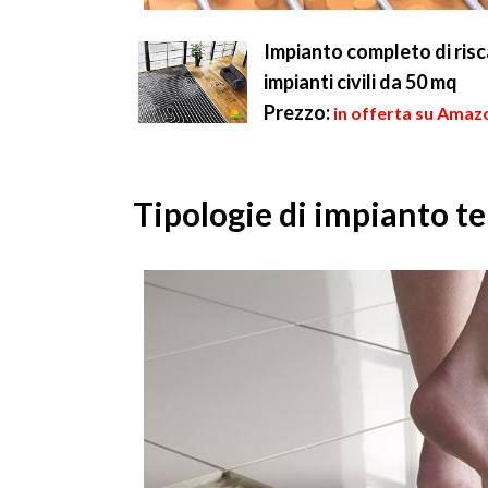
Impianto completo di ris
impianti civili da 50 mq
Prezzo:
in offerta su Amaz
Tipologie di impianto t