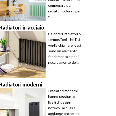
comperare dei
radiatori colorati per
t ...
Radiatori in acciaio
Caloriferi, radiatori o
termosifoni, che li si
voglia chiamare, essi
sono un elemento
fondamentale per il
riscaldamento della
...
Radiatori moderni
I radiatori moderni
hanno raggiunto
livelli di design
notevoli ai quali si
aggiunge anche una