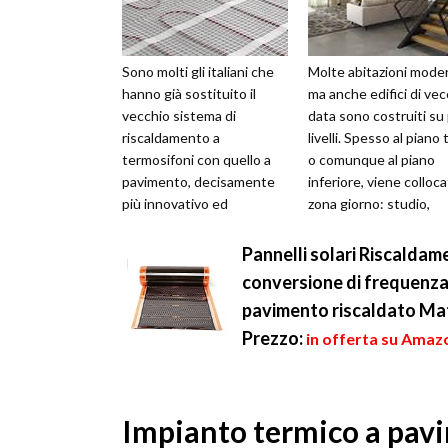
Sono molti gli italiani che
Molte abitazioni mode
hanno già sostituito il
ma anche edifici di vec
vecchio sistema di
data sono costruiti su 
riscaldamento a
livelli. Spesso al piano 
termosifoni con quello a
o comunque al piano
pavimento, decisamente
inferiore, viene colloca
più innovativo ed
zona giorno: studio,
efficiente. Si tratta di una
soggiorno, cucina ...
scelta economicame...
Pannelli solari Riscaldam
conversione di frequenza
pavimento riscaldato Ma
Prezzo:
in offerta su Amazo
Impianto termico a pavi