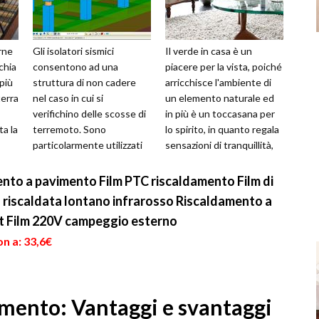
rne
Gli isolatori sismici
Il verde in casa è un
chia
consentono ad una
piacere per la vista, poiché
più
struttura di non cadere
arricchisce l'ambiente di
terra
nel caso in cui si
un elemento naturale ed
verifichino delle scosse di
in più è un toccasana per
ta la
terremoto. Sono
lo spirito, in quanto regala
particolarmente utilizzati
sensazioni di tranquillità,
in quei territori in cui si
senza sottovalut...
verificano più fre...
ento a pavimento Film PTC riscaldamento Film di
 riscaldata lontano infrarosso Riscaldamento a
t Film 220V campeggio esterno
n a: 33,6€
mento: Vantaggi e svantaggi