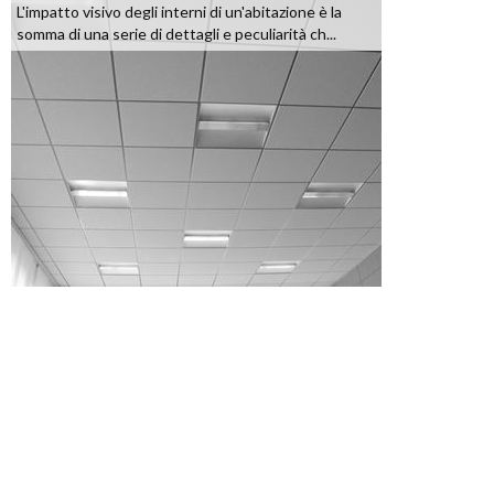
L'impatto visivo degli interni di un'abitazione è la
somma di una serie di dettagli e peculiarità ch...