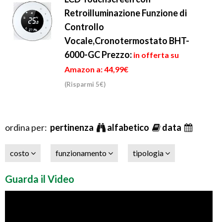
Retroilluminazione Funzione di
Controllo
Vocale,Cronotermostato BHT-
6000-GC
Prezzo:
in offerta su
Amazon a: 44,99€
(Risparmi 5€)
ordina per:
pertinenza
alfabetico
data
costo
funzionamento
tipologia
Guarda il Video