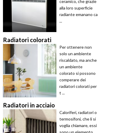
ceramico, che grazie
alla loro superficie
radiante emanano ca
...
Radiatori colorati
Per ottenere non
solo un ambiente
riscaldato, ma anche
un ambiente
colorato si possono
comperare dei
radiatori colorati per
t ...
Radiatori in acciaio
Caloriferi, radiatori o
termosifoni, che li si
voglia chiamare, essi
sono un elemento