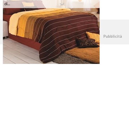
di...
©2026 - casapratica.net - p.iva 03338800984
Pubblicità