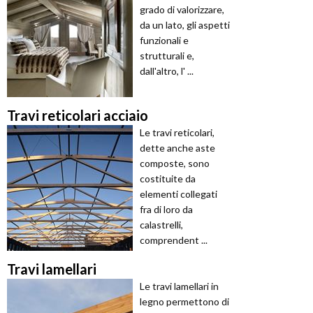
grado di valorizzare,
da un lato, gli aspetti
funzionali e
strutturali e,
dall'altro, l' ...
Travi reticolari acciaio
Le travi reticolari,
dette anche aste
composte, sono
costituite da
elementi collegati
fra di loro da
calastrelli,
comprendent ...
Travi lamellari
Le travi lamellari in
legno permettono di