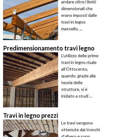
andare oltre i limiti
dimensionali che
erano imposti dalle
travi in legno
massello, ...
Predimensionamento travi legno
L'utilizzo delle prime
travi in legno risale
all'Ottocento,
quando, grazie alla
teoria delle
strutture, si è
iniziato a studi ...
Travi in legno prezzi
Le travi vengono
ottenute dai tronchi
d'albero e sono