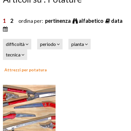
1
2
ordina per:
pertinenza
alfabetico
data
difficoltà
periodo
pianta
tecnica
Attrezzi per potatura