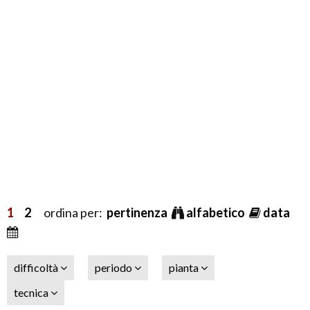
1
2
ordina per:
pertinenza
alfabetico
data
difficoltà
periodo
pianta
tecnica