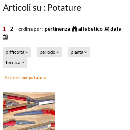
Articoli su : Potature
1
2
ordina per:
pertinenza
alfabetico
data
difficoltà
periodo
pianta
tecnica
Attrezzi per potatura