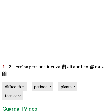
1
2
ordina per:
pertinenza
alfabetico
data
difficoltà
periodo
pianta
tecnica
Guarda il Video