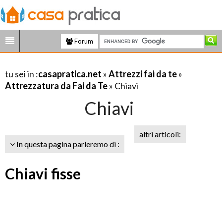
Forum
tu sei in :
casapratica.net
»
Attrezzi fai da te
»
Attrezzatura da Fai da Te
» Chiavi
Chiavi
altri articoli:
In questa pagina parleremo di :
Chiavi fisse