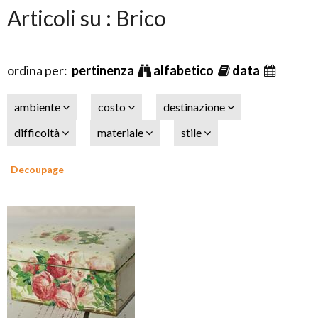
Articoli su : Brico
ordina per:
pertinenza
alfabetico
data
ambiente
costo
destinazione
difficoltà
materiale
stile
Decoupage