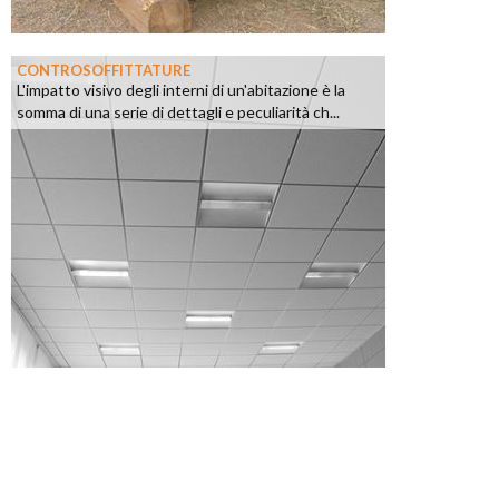
CONTROSOFFITTATURE
L'impatto visivo degli interni di un'abitazione è la
somma di una serie di dettagli e peculiarità ch...