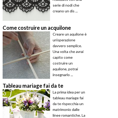
serie di nodi che
creano un dis ...
Come costruire un acquilone
Creare un aquilone è
un'operazione
davvero semplice.
Una volta che avrai
capito come
costruire un
aquilone, potrai
insegnarlo ...
Tableau mariage fai da te
La prima idea per un
tableau mariage fai
da te rispecchia un
matrimonio dalle
linee romantiche. La