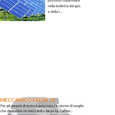
possono risparmiare
nella bolletta del gas
e della l ...
MECCANICO FAI DA TE
Per gli amanti di moto e auto non c’è niente di meglio
che diventare un meccanico fai da te. L’attre...