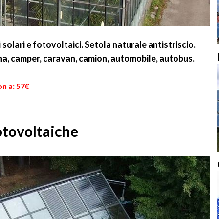
 solari e fotovoltaici. Setola naturale antistriscio.
a, camper, caravan, camion, automobile, autobus.
on a: 57€
otovoltaiche