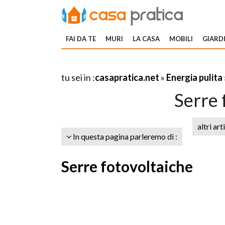
FAI DA TE
MURI
LA CASA
MOBILI
GIARDI
tu sei in :
casapratica.net
»
Energia pulita
Serre 
altri art
In questa pagina parleremo di :
Serre fotovoltaiche