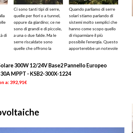
Ci sono tanti tipi di serre,
Quando parliamo di serre
lla
quelle per fiori o a tunnel,
solari stiamo parlando di
lle
oppure da giardino; ce ne
sistemi molto semplici che
sono di grandi e di piccole,
hanno come scopo quello
tà di
a una o due falde. Ma le
di risparmiare il più
serre riscaldate sono
possibile l'energia. Questo
quelle che offrono la
apporterebbe un notevole
 a...
possibilità di ess...
aiuto nei confronti del...
t Solare 300W 12/24V Base2 Pannello Europeo
e 30A MPPT - KSB2-300X-1224
on a: 392,91€
ovoltaiche