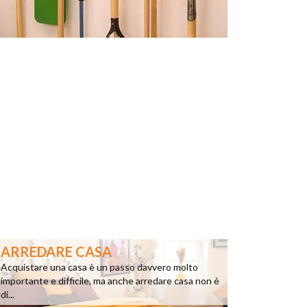
ARREDARE CASA
Acquistare una casa è un passo davvero molto
importante e difficile, ma anche arredare casa non è
di...