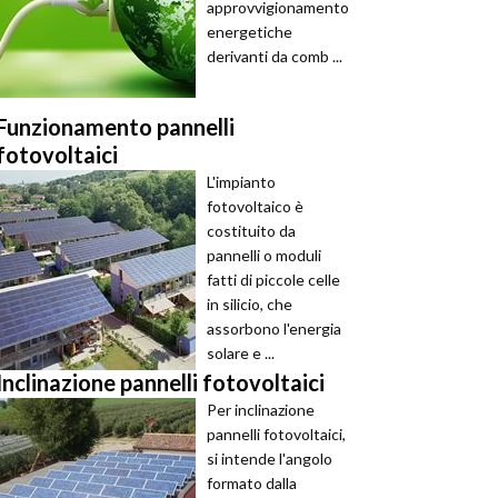
approvvigionamento
energetiche
derivanti da comb ...
Funzionamento pannelli
fotovoltaici
L'impianto
fotovoltaico è
costituito da
pannelli o moduli
fatti di piccole celle
in silicio, che
assorbono l'energia
solare e ...
Inclinazione pannelli fotovoltaici
Per inclinazione
pannelli fotovoltaici,
si intende l'angolo
formato dalla