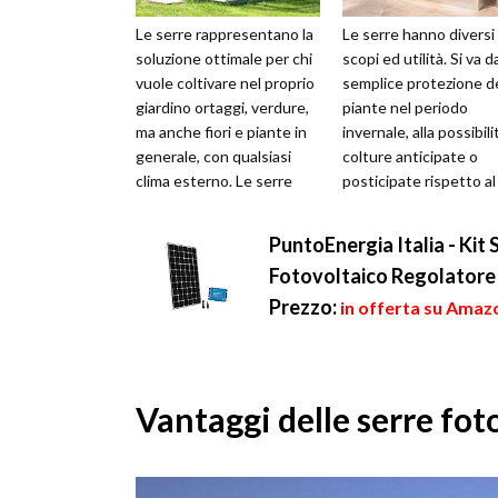
Le serre rappresentano la
Le serre hanno diversi
soluzione ottimale per chi
scopi ed utilità. Si va da
vuole coltivare nel proprio
semplice protezione de
giardino ortaggi, verdure,
piante nel periodo
ma anche fiori e piante in
invernale, alla possibili
generale, con qualsiasi
colture anticipate o
clima esterno. Le serre
posticipate rispetto al
possono essere mo...
normale calendario, fino
PuntoEnergia Italia - Ki
Fotovoltaico Regolator
Prezzo:
in offerta su Amaz
Vantaggi delle serre fot