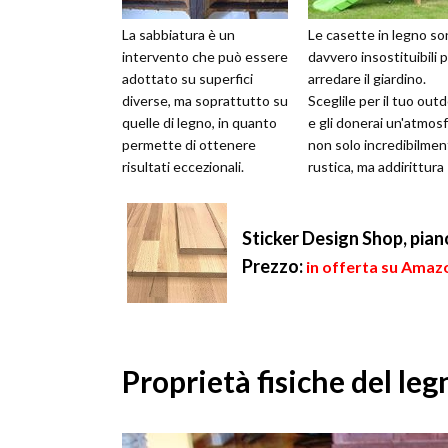
La sabbiatura è un
Le casette in legno s
intervento che può essere
davvero insostituibili 
adottato su superfici
arredare il giardino.
diverse, ma soprattutto su
Sceglile per il tuo out
quelle di legno, in quanto
e gli donerai un'atmos
permette di ottenere
non solo incredibilme
risultati eccezionali.
rustica, ma addirittura
Consente di far tornare
magica e fiabesca. Sar..
all'origina...
Sticker Design Shop, piano
Prezzo:
in offerta su Amazo
Proprietà fisiche del le