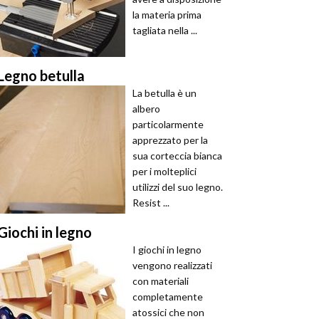
la materia prima
tagliata nella ...
Legno betulla
La betulla è un
albero
particolarmente
apprezzato per la
sua corteccia bianca
per i molteplici
utilizzi del suo legno.
Resist ...
Giochi in legno
I giochi in legno
vengono realizzati
con materiali
completamente
atossici che non