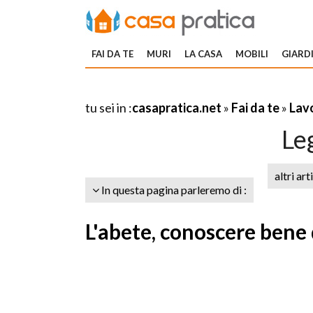
FAI DA TE
MURI
LA CASA
MOBILI
GIARDI
tu sei in :
casapratica.net
»
Fai da te
»
Lavo
Le
altri art
In questa pagina parleremo di :
L'abete, conoscere bene