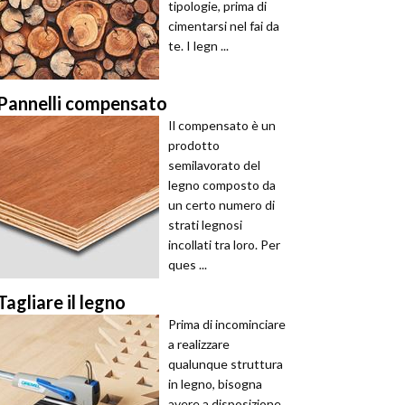
tipologie, prima di
cimentarsi nel fai da
te. I legn ...
Pannelli compensato
Il compensato è un
prodotto
semilavorato del
legno composto da
un certo numero di
strati legnosi
incollati tra loro. Per
ques ...
Tagliare il legno
Prima di incominciare
a realizzare
qualunque struttura
in legno, bisogna
avere a disposizione