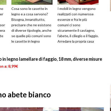
ono
Cosa sono le casette in
I mobili in legno vengono
per
legno e a cosa servono?
realizzati con numerose
Bisogna, innanzitutto,
essenze e fra le più
door
precisare che ne esistono
comuni ci sono
fera
di diverse tipologie, anche
sicuramente il castagno,
nte
se quelle più comuni sono
l'abete, il ciliegio e il faggio.
le casette in legno
Arredare la propria casa
.
prefabbricate che
con mobili in legno
vengono uti...
significa ...
 in legno lamellare di faggio, 18 mm, diverse misure
n a: 8,99€
gno abete bianco