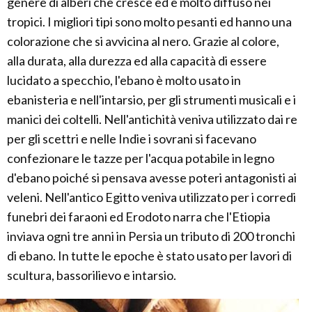
genere di alberi che cresce ed è molto diffuso nei
tropici. I migliori tipi sono molto pesanti ed hanno una
colorazione che si avvicina al nero. Grazie al colore,
alla durata, alla durezza ed alla capacità di essere
lucidato a specchio, l'ebano è molto usato in
ebanisteria e nell'intarsio, per gli strumenti musicali e i
manici dei coltelli. Nell'antichità veniva utilizzato dai re
per gli scettri e nelle Indie i sovrani si facevano
confezionare le tazze per l'acqua potabile in legno
d'ebano poiché si pensava avesse poteri antagonisti ai
veleni. Nell'antico Egitto veniva utilizzato per i corredi
funebri dei faraoni ed Erodoto narra che l'Etiopia
inviava ogni tre anni in Persia un tributo di 200 tronchi
di ebano. In tutte le epoche è stato usato per lavori di
scultura, bassorilievo e intarsio.