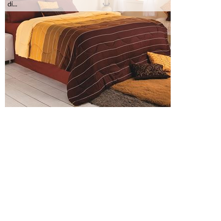
di...