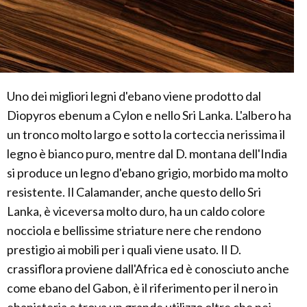
Uno dei migliori legni d'ebano viene prodotto dal
Diopyros ebenum a Cylon e nello Sri Lanka. L'albero ha
un tronco molto largo e sotto la corteccia nerissima il
legno è bianco puro, mentre dal D. montana dell'India
si produce un legno d'ebano grigio, morbido ma molto
resistente. Il Calamander, anche questo dello Sri
Lanka, è viceversa molto duro, ha un caldo colore
nocciola e bellissime striature nere che rendono
prestigio ai mobili per i quali viene usato. Il D.
crassiflora proviene dall'Africa ed è conosciuto anche
come ebano del Gabon, è il riferimento per il nero in