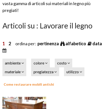
vasta gamma di articoli sui materiali in legno più
pregiati!
Articoli su : Lavorare il legno
1
2
ordina per:
pertinenza
alfabetico
data
ambiente
colore
costo
materiale
pregiatezza
utilizzo
Come restaurare mobili antichi