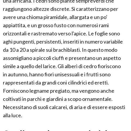
una africana. I cedri sono piante sempreverdi che
raggiungono altezze discrete. Si caratterizzano per
avere una chioma piramidale, allargata e un po'
appiattita, e un grosso fusto con numerosi rami
orizzontali e rastremato verso l'apice. Le foglie sono
aghi pungenti, persistenti, inseriti in numero variabile
da 10 a 20 a spirale sui brachiblasti. In questo modo
assomigliano a piccoli ciuffi e presentano un aspetto
simile a quello del larice. Gli alberi di cedro fioriscono
in autunno, hanno fiori unisessuali e i frutti sono
rappresentati da grandi coni cilindrici ed eretti.
Forniscono legname pregiato, ma vengono anche
coltivati in parchi e giardini a scopo ornamentale.
Necessitano di suoli calcarei, di aria e di essere esposti
alla luce.