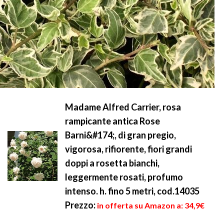
Madame Alfred Carrier, rosa
rampicante antica Rose
Barni&#174;, di gran pregio,
vigorosa, rifiorente, fiori grandi
doppi a rosetta bianchi,
leggermente rosati, profumo
intenso. h. fino 5 metri, cod.14035
Prezzo:
in offerta su Amazon a: 34,9€