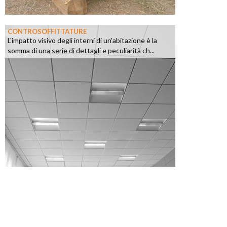
CONTROSOFFITTATURE
L'impatto visivo degli interni di un'abitazione è la
somma di una serie di dettagli e peculiarità ch...