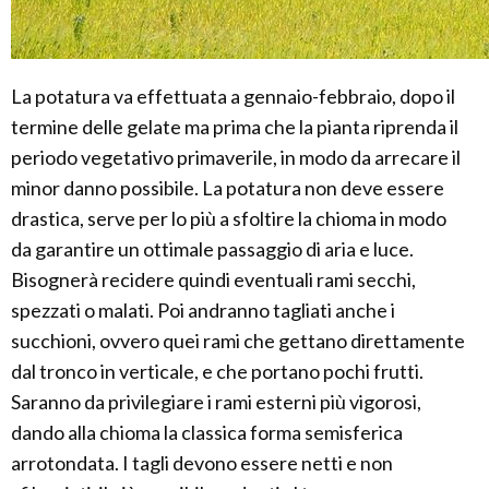
La potatura va effettuata a gennaio-febbraio, dopo il
termine delle gelate ma prima che la pianta riprenda il
periodo vegetativo primaverile, in modo da arrecare il
minor danno possibile. La potatura non deve essere
drastica, serve per lo più a sfoltire la chioma in modo
da garantire un ottimale passaggio di aria e luce.
Bisognerà recidere quindi eventuali rami secchi,
spezzati o malati. Poi andranno tagliati anche i
succhioni, ovvero quei rami che gettano direttamente
dal tronco in verticale, e che portano pochi frutti.
Saranno da privilegiare i rami esterni più vigorosi,
dando alla chioma la classica forma semisferica
arrotondata. I tagli devono essere netti e non