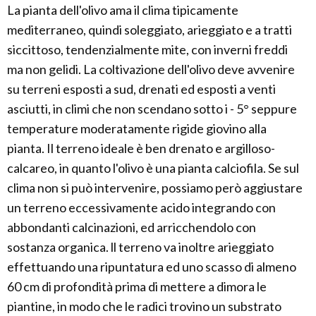
La pianta dell'olivo ama il clima tipicamente
mediterraneo, quindi soleggiato, arieggiato e a tratti
siccittoso, tendenzialmente mite, con inverni freddi
ma non gelidi. La coltivazione dell'olivo deve avvenire
su terreni esposti a sud, drenati ed esposti a venti
asciutti, in climi che non scendano sotto i - 5° seppure
temperature moderatamente rigide giovino alla
pianta. Il terreno ideale è ben drenato e argilloso-
calcareo, in quanto l'olivo è una pianta calciofila. Se sul
clima non si può intervenire, possiamo però aggiustare
un terreno eccessivamente acido integrando con
abbondanti calcinazioni, ed arricchendolo con
sostanza organica. ll terreno va inoltre arieggiato
effettuando una ripuntatura ed uno scasso di almeno
60 cm di profondità prima di mettere a dimora le
piantine, in modo che le radici trovino un substrato