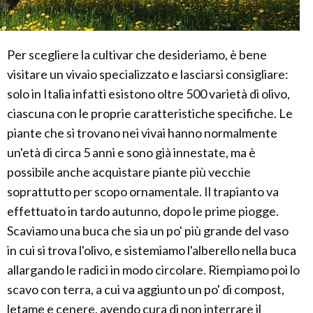
Per scegliere la cultivar che desideriamo, è bene
visitare un vivaio specializzato e lasciarsi consigliare:
solo in Italia infatti esistono oltre 500 varietà di olivo,
ciascuna con le proprie caratteristiche specifiche. Le
piante che si trovano nei vivai hanno normalmente
un'età di circa 5 anni e sono già innestate, ma è
possibile anche acquistare piante più vecchie
soprattutto per scopo ornamentale. Il trapianto va
effettuato in tardo autunno, dopo le prime piogge.
Scaviamo una buca che sia un po' più grande del vaso
in cui si trova l'olivo, e sistemiamo l'alberello nella buca
allargando le radici in modo circolare. Riempiamo poi lo
scavo con terra, a cui va aggiunto un po' di compost,
letame e cenere, avendo cura di non interrare il