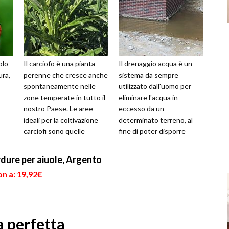
olo
Il carciofo è una pianta
Il drenaggio acqua è un
ura,
perenne che cresce anche
sistema da sempre
spontaneamente nelle
utilizzato dall'uomo per
zone temperate in tutto il
eliminare l'acqua in
nostro Paese. Le aree
eccesso da un
ideali per la coltivazione
determinato terreno, al
carciofi sono quelle
fine di poter disporre
asciutte e con
liberamente della sua
...
temperature miti,...
superficie. Esistono vari
rdure per aiuole, Argento
mod...
n a: 19,92€
a perfetta