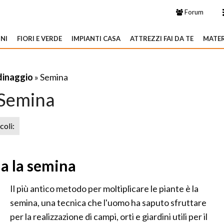
Forum
NI
FIORI E VERDE
IMPIANTI CASA
ATTREZZI FAI DA TE
MATER
dinaggio
» Semina
Semina
icoli:
ua la semina
Il più antico metodo per moltiplicare le piante è la
semina, una tecnica che l'uomo ha saputo sfruttare
per la realizzazione di campi, orti e giardini utili per il