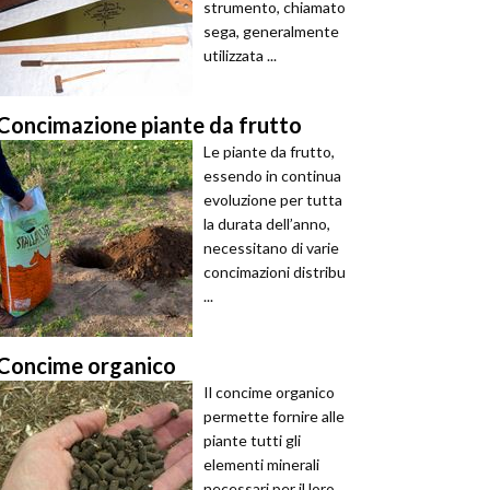
strumento, chiamato
sega, generalmente
utilizzata ...
Concimazione piante da frutto
Le piante da frutto,
essendo in continua
evoluzione per tutta
la durata dell’anno,
necessitano di varie
concimazioni distribu
...
Concime organico
Il concime organico
permette fornire alle
piante tutti gli
elementi minerali
necessari per il loro