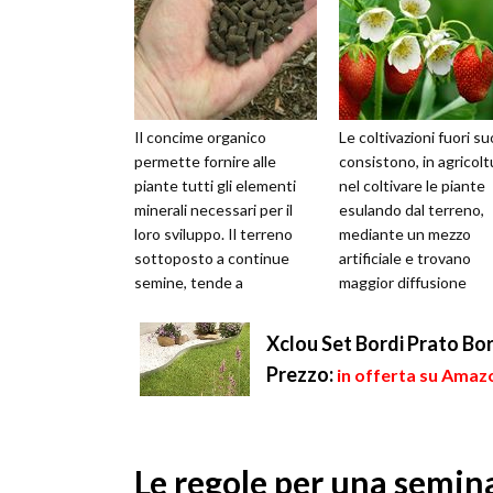
Il concime organico
Le coltivazioni fuori su
permette fornire alle
consistono, in agricolt
piante tutti gli elementi
nel coltivare le piante
minerali necessari per il
esulando dal terreno,
loro sviluppo. Il terreno
mediante un mezzo
sottoposto a continue
artificiale e trovano
semine, tende a
maggior diffusione
impoverirsi sempre di più e
nell'ortocoltura.
per riequilibr...
Fondamentalmente si b
Xclou Set Bordi Prato Bo
Prezzo:
in offerta su Amazo
Le regole per una semin