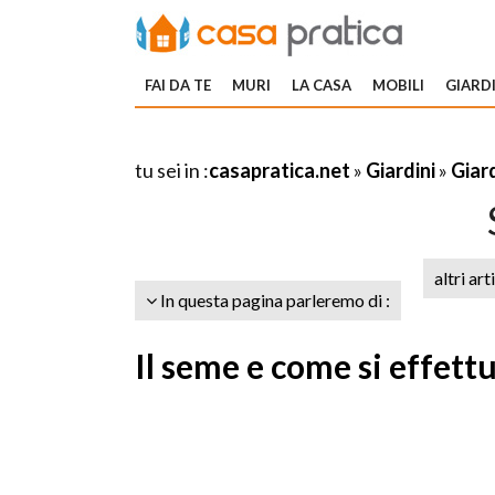
FAI DA TE
MURI
LA CASA
MOBILI
GIARDI
tu sei in :
casapratica.net
»
Giardini
»
Giar
altri art
In questa pagina parleremo di :
Il seme e come si effett