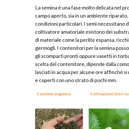
La semina è una fase molto delicata nel pro
campo aperto, sia in un ambiente riparato, 
condizioni particolari. I semi necessitano d
coltivatore amatoriale esistono dei substrat
di materiale come la perlite espansa, ricchi 
germogli. I contenitori per la semina posso
gli scomparti pronti oppure vasetti in torb
scelta del contenitore, dipende dalla comod
lasciati in acqua per alcune ore affinché s
e coperti con uno strato di pochi mm.
Concime organico
Coltivazioni fuori s