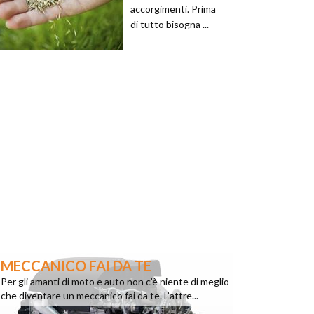
accorgimenti. Prima
di tutto bisogna ...
MECCANICO FAI DA TE
Per gli amanti di moto e auto non c’è niente di meglio
che diventare un meccanico fai da te. L’attre...