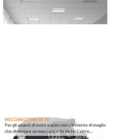
MECCANICO FAI DA TE
Per gli amanti di moto e auto non c’è niente di meglio
che diventare un meccanico fai da te. L’attre...