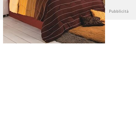
©2026 - casapratica.net - p.iva 03338800984
Pubblicità