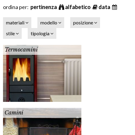
ordina per:
pertinenza
alfabetico
data
materiali
modello
posizione
stile
tipologia
Termocamini
Camini