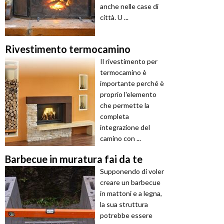
anche nelle case di
città. U ...
Rivestimento termocamino
Il rivestimento per
termocamino è
importante perché è
proprio l'elemento
che permette la
completa
integrazione del
camino con ...
Barbecue in muratura fai da te
Supponendo di voler
creare un barbecue
in mattoni e a legna,
la sua struttura
potrebbe essere