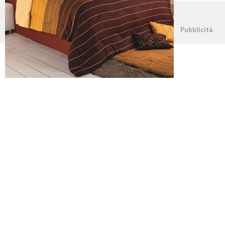
©2026 - casapratica.net - p.iva 03338800984
Pubblicità