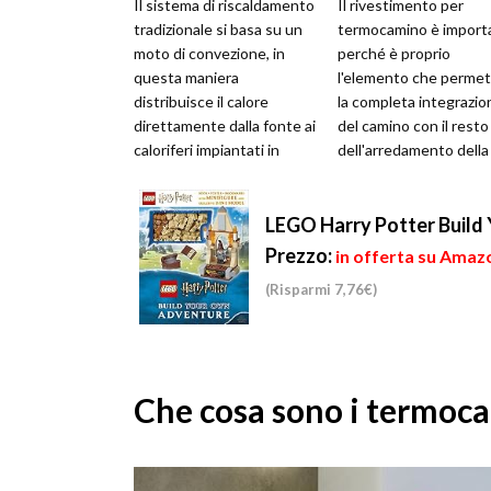
Il sistema di riscaldamento
Il rivestimento per
tradizionale si basa su un
termocamino è import
moto di convezione, in
perché è proprio
questa maniera
l'elemento che perme
distribuisce il calore
la completa integrazio
direttamente dalla fonte ai
del camino con il resto
caloriferi impiantati in
dell'arredamento della
casa. Il meccanismo è
stanza e, eventualmen
molto sem...
con la parete in ...
LEGO Harry Potter Build
Prezzo:
in offerta su Amazo
(Risparmi 7,76€)
Che cosa sono i termoc