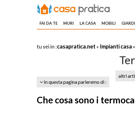
FAI DA TE
MURI
LA CASA
MOBILI
GIARDI
tu sei in :
casapratica.net
»
Impianti casa
Te
altri art
In questa pagina parleremo di :
Che cosa sono i termocam