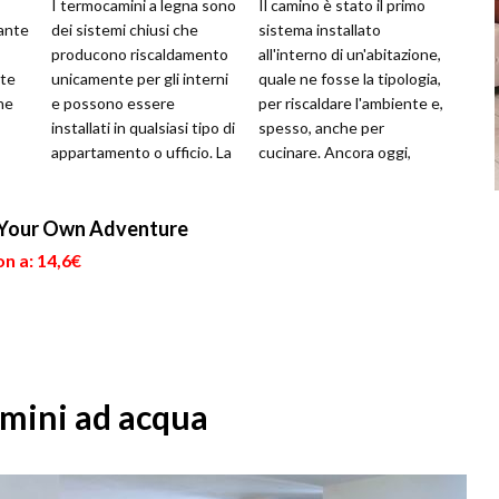
I termocamini a legna sono
Il camino è stato il primo
ante
dei sistemi chiusi che
sistema installato
producono riscaldamento
all'interno di un'abitazione,
tte
unicamente per gli interni
quale ne fosse la tipologia,
ne
e possono essere
per riscaldare l'ambiente e,
installati in qualsiasi tipo di
spesso, anche per
appartamento o ufficio. La
cucinare. Ancora oggi,
te,
loro caratteristica pri...
specialmente nelle case
d...
 Your Own Adventure
n a: 14,6€
amini ad acqua