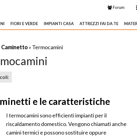
Forum
NI
FIORI E VERDE
IMPIANTI CASA
ATTREZZI FAI DA TE
MATER
»
Caminetto
» Termocamini
rmocamini
icoli:
inetti e le caratteristiche
I termocamini sono efficienti impianti per il
riscaldamento domestico. Vengono chiamati anche
camini termici e possono sostituire oppure