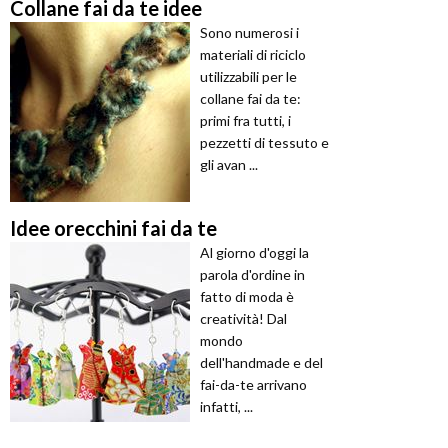
Collane fai da te idee
Sono numerosi i
materiali di riciclo
utilizzabili per le
collane fai da te:
primi fra tutti, i
pezzetti di tessuto e
gli avan ...
Idee orecchini fai da te
Al giorno d'oggi la
parola d'ordine in
fatto di moda è
creatività! Dal
mondo
dell'handmade e del
fai-da-te arrivano
infatti, ...