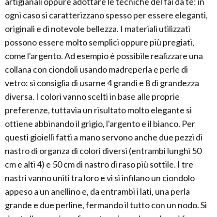
artigianali oppure adottare le tecniche del fai da te: in
ogni caso si caratterizzano spesso per essere eleganti,
originali e di notevole bellezza. I materiali utilizzati
possono essere molto semplici oppure più pregiati,
come l'argento. Ad esempio è possibile realizzare una
collana con ciondoli usando madreperla e perle di
vetro: si consiglia di usarne 4 grandi e 8 di grandezza
diversa. I colori vanno scelti in base alle proprie
preferenze, tuttavia un risultato molto elegante si
ottiene abbinando il grigio, l'argento e il bianco. Per
questi gioielli fatti a mano servono anche due pezzi di
nastro di organza di colori diversi (entrambi lunghi 50
cm e alti 4) e 50 cm di nastro di raso più sottile. I tre
nastri vanno uniti tra loro e vi si infilano un ciondolo
appeso a un anellino e, da entrambi i lati, una perla
grande e due perline, fermando il tutto con un nodo. Si