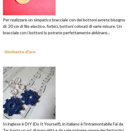
Per realizzare un simpatico bracciale con dei bottoni avrete bisogno
di: 20 cm di filo elastico, forbici, bottoni colorati di varie misure. Un
bracciale con i bottoni lo potrete perfettamente abbinare...
Uncinetto d'oro
In inglese è DIY (Do It Yourself), in italiano è l'intramontabile Fai da
Te: basta un po' di manualità e da sole potrete creare dei fantastici