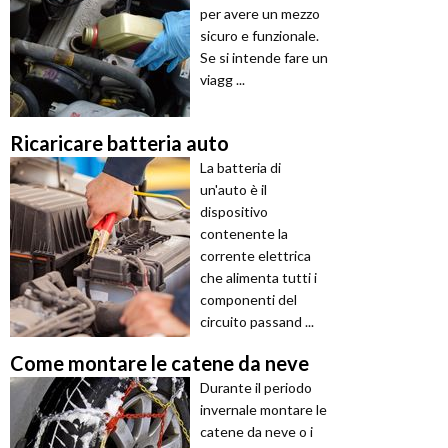
per avere un mezzo
sicuro e funzionale.
Se si intende fare un
viagg ...
Ricaricare batteria auto
La batteria di
un'auto è il
dispositivo
contenente la
corrente elettrica
che alimenta tutti i
componenti del
circuito passand ...
Come montare le catene da neve
Durante il periodo
invernale montare le
catene da neve o i