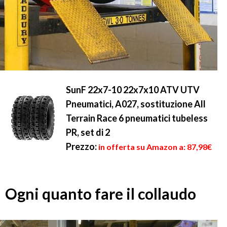
SunF 22x7-10 22x7x10 ATV UTV
Pneumatici, A027, sostituzione All
Terrain Race 6 pneumatici tubeless
PR, set di 2
Prezzo:
in offerta su Amazon a: 87,98€
Ogni quanto fare il collaudo