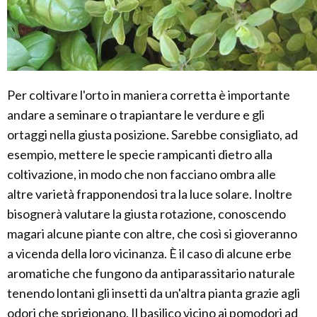
Per coltivare l'orto in maniera corretta è importante
andare a seminare o trapiantare le verdure e gli
ortaggi nella giusta posizione. Sarebbe consigliato, ad
esempio, mettere le specie rampicanti dietro alla
coltivazione, in modo che non facciano ombra alle
altre varietà frapponendosi tra la luce solare. Inoltre
bisognerà valutare la giusta rotazione, conoscendo
magari alcune piante con altre, che così si gioveranno
a vicenda della loro vicinanza. È il caso di alcune erbe
aromatiche che fungono da antiparassitario naturale
tenendo lontani gli insetti da un'altra pianta grazie agli
odori che sprigionano. Il basilico vicino ai pomodori ad