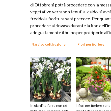
di Ottobre si potrà procedere con la messa 
vegetativo verranno tenuti al caldo, si avr
freddo la fioritura sarà precoce. Per quant
procedere al rinvaso durante la fine dell'in
adeguatamente il bulbo per poi riporlo all'
Narciso coltivazione
Fiori per fioriere
In giardino forse non c'è
I fiori per fioriere sono
nulla di più semplice della
piante dalle corolle più