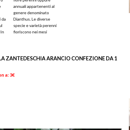
e
annuali appartenenti al
genere denominato
i da
Dianthus. Le diverse
ul
specie e varietà perenni
 In
fioriscono nei mesi
autunnali, mentre quelle
annuali iniziano la ...
LLA ZANTEDESCHIA ARANCIO CONFEZIONE DA 1
n a: 3€