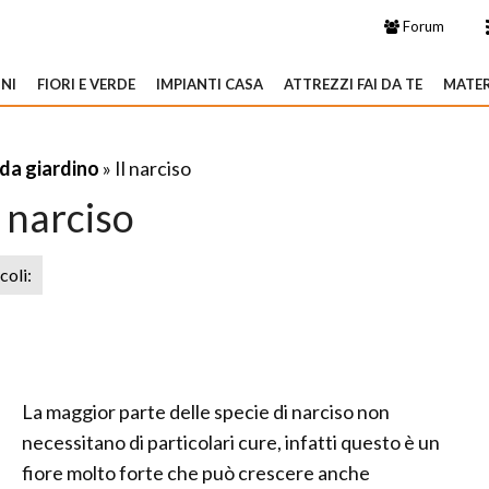
Forum
NI
FIORI E VERDE
IMPIANTI CASA
ATTREZZI FAI DA TE
MATER
 da giardino
» Il narciso
l narciso
icoli:
La maggior parte delle specie di narciso non
necessitano di particolari cure, infatti questo è un
fiore molto forte che può crescere anche