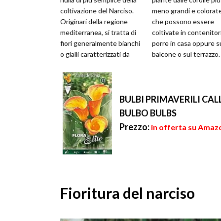
coltivazione del Narciso.
meno grandi e colorat
Originari della regione
che possono essere
mediterranea, si tratta di
coltivate in contenitor
fiori generalmente bianchi
porre in casa oppure s
o gialli caratterizzati da
balcone o sul terrazzo.
una base tubola...
questo modo si
valorizzan...
BULBI PRIMAVERILI CA
BULBO BULBS
Prezzo:
in offerta su Amazo
Fioritura del narciso