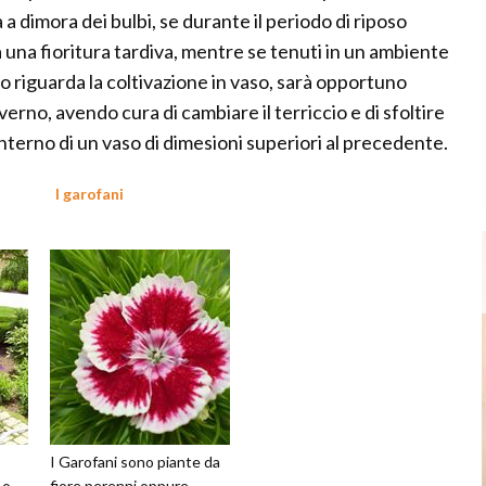
a dimora dei bulbi, se durante il periodo di riposo
à una fioritura tardiva, mentre se tenuti in un ambiente
o riguarda la coltivazione in vaso, sarà opportuno
verno, avendo cura di cambiare il terriccio e di sfoltire
interno di un vaso di dimesioni superiori al precedente.
I garofani
I Garofani sono piante da
 o
fiore perenni oppure