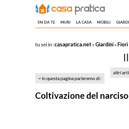
FAI DA TE
MURI
LA CASA
MOBILI
GIARDI
tu sei in :
casapratica.net
»
Giardini
»
Fiori
I
altri art
In questa pagina parleremo di :
Coltivazione del narciso