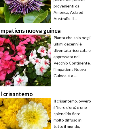
provenienti da
America, Asia ed
Australia. Il ...
Impatiens nuova guinea
Pianta che solo negli
ultimi decenni è
diventata ricercata e
apprezzata nel
Vecchio Continente,
l'Impatiens Nuova
Guinea si a ...
Il crisantemo
Il crisantemo, ovvero
il 'fiore d'oro', è uno
splendido fiore
molto diffuso in
tutto il mondo,