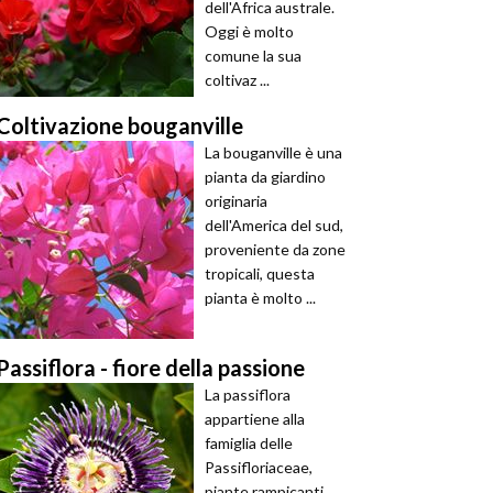
dell'Africa australe.
Oggi è molto
comune la sua
coltivaz ...
Coltivazione bouganville
La bouganville è una
pianta da giardino
originaria
dell'America del sud,
proveniente da zone
tropicali, questa
pianta è molto ...
Passiflora - fiore della passione
La passiflora
appartiene alla
famiglia delle
Passifloriaceae,
piante rampicanti