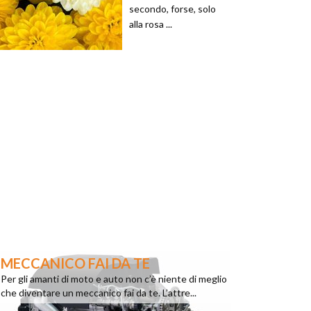
secondo, forse, solo
alla rosa ...
MECCANICO FAI DA TE
Per gli amanti di moto e auto non c’è niente di meglio
che diventare un meccanico fai da te. L’attre...